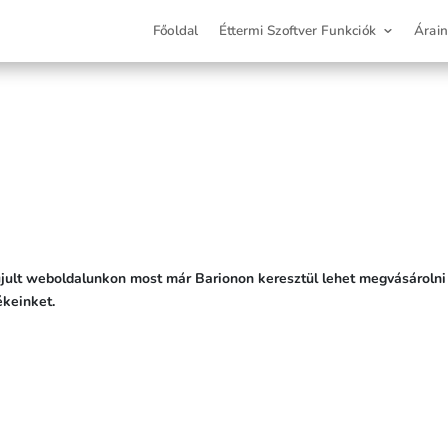
Főoldal
Éttermi Szoftver Funkciók
Árai
ult weboldalunkon most már Barionon keresztül lehet megvásárolni
keinket.