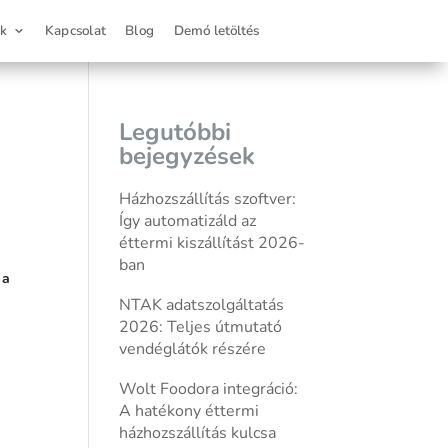
nk
Kapcsolat
Blog
Demó letöltés
Legutóbbi
bejegyzések
Házhozszállítás szoftver:
Így automatizáld az
éttermi kiszállítást 2026-
ban
 a
NTAK adatszolgáltatás
2026: Teljes útmutató
vendéglátók részére
Wolt Foodora integráció:
A hatékony éttermi
házhozszállítás kulcsa