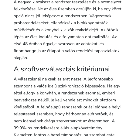
A negyedik szakasz a rendszer tesztelése és a személyzet
felkészítése. Ne az éles üzemben derüljön ki, ha egy köret
opció nincs jól leképezve a rendszerben. Végezzenek
próbarendeléseket, ellenőrizzék a blokknyomtatók
működését és a konyhai kijelzők reakcióidejét. Az ötödik
lépés az éles indulás és a folyamatos optimalizálás. Az
első 48 órában figyelje szorosan az adatokat, és
finomhangolja az étlapot a valós rendelési tapasztalatok
alapján.
A szoftverválasztás kritériumai
A választásnál ne csak az árat nézze. A legfontosabb
szempont a valós idejű szinkronizáció képessége. Ha egy
tétel elfogy a konyhán, a rendszernek azonnal, emberi
beavatkozás nélkül le kell vennie azt mindkét platform
kínálatából. A felhőalapú rendszerek óriási előnye a helyi
telepítéssel szemben, hogy bárhonnan elérhetőek, és
nem igényelnek drága szerverparkot az étteremben. A
99.9%-os rendelkezésre állás alapkövetelmény.
Kiemelten fontos a hazai támogatás: ha szombat este