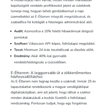
A modernizáció nem várhat, hiszen minden manuálisan
bepötyögött rendelés profitkiesést jelent az üzletének.
Ismerje meg, hogyan teheti gördülékennyé a napi
üzemeltetést az
E-Étterem integrált megoldásaival
, és
szabadítsa fel kollégáit a felesleges adminisztráció alól.
Audit:
Azonosítsa a 10% feletti hibaaránnyal dolgozó
pontokat.
Szoftver:
Válasszon API-képes, felhőalapú megoldást.
Teszt:
Minimum 24 órás tesztidőszak az élesítés előtt.
Eredmény:
Akár 40%-kal gyorsabb
rendelésfeldolgozás a csúcsidőben.
E-Étterem: A leggyorsabb út a zökkenőmentes
házhozszállításhoz
Az E-Étterem nem tegnap kezdte a szakmát. Immár 25 év
tapasztalattal rendelkezünk a magyar vendéglátóipar
digitalizációjában, ami azt jelenti, hogy láttuk a szektor
minden átalakulását a kockás füzettől a felhőalapú
rendszerekig. Pontosan tudjuk, hogy egy forgalmas