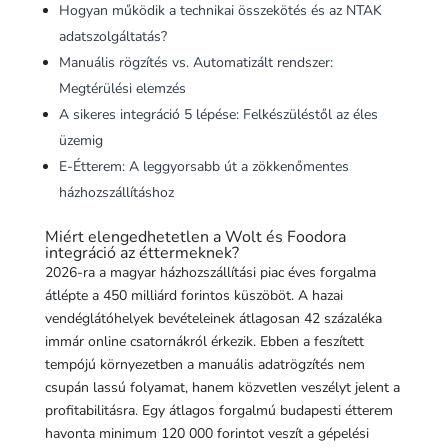
Hogyan működik a technikai összekötés és az NTAK
adatszolgáltatás?
Manuális rögzítés vs. Automatizált rendszer:
Megtérülési elemzés
A sikeres integráció 5 lépése: Felkészüléstől az éles
üzemig
E-Étterem: A leggyorsabb út a zökkenőmentes
házhozszállításhoz
Miért elengedhetetlen a Wolt és Foodora
integráció az éttermeknek?
2026-ra a magyar házhozszállítási piac éves forgalma
átlépte a 450 milliárd forintos küszöböt. A hazai
vendéglátóhelyek bevételeinek átlagosan 42 százaléka
immár online csatornákról érkezik. Ebben a feszített
tempójú környezetben a manuális adatrögzítés nem
csupán lassú folyamat, hanem közvetlen veszélyt jelent a
profitabilitásra. Egy átlagos forgalmú budapesti étterem
havonta minimum 120 000 forintot veszít a gépelési