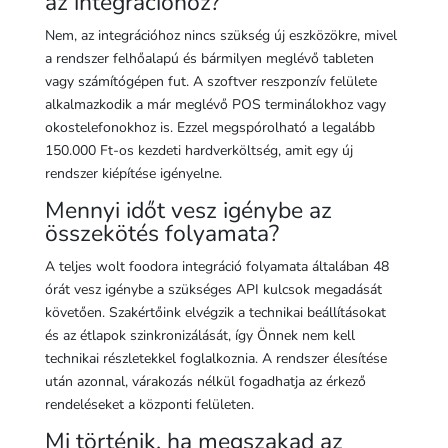
az integrációhoz?
Nem, az integrációhoz nincs szükség új eszközökre, mivel
a rendszer felhőalapú és bármilyen meglévő tableten
vagy számítógépen fut. A szoftver reszponzív felülete
alkalmazkodik a már meglévő POS terminálokhoz vagy
okostelefonokhoz is. Ezzel megspórolható a legalább
150.000 Ft-os kezdeti hardverköltség, amit egy új
rendszer kiépítése igényelne.
Mennyi időt vesz igénybe az
összekötés folyamata?
A teljes wolt foodora integráció folyamata általában 48
órát vesz igénybe a szükséges API kulcsok megadását
követően. Szakértőink elvégzik a technikai beállításokat
és az étlapok szinkronizálását, így Önnek nem kell
technikai részletekkel foglalkoznia. A rendszer élesítése
után azonnal, várakozás nélkül fogadhatja az érkező
rendeléseket a központi felületen.
Mi történik, ha megszakad az