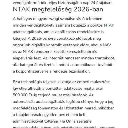
vendéginformációk teljes biztonságát a nap 24 órájában.
NTAK megfelelőség 2026-ban
A hatályos magyarországi szabályozás értelmében
minden vendéglátóhely számára kötelező a pontos
NTAK
adatszolgáltatás
, ami a kiszállításos rendelésekre is
kiterjed. A 2026-os évre vonatkozó előírások még
szigorúbb digitális kontrollt vetítenek előre, ahol a NAV
és az NTAK rendszerei közötti keresztellenőrzés
alapelvárás lesz. Az integrált rendszer minden tranzakciót,
áfa-kategóriát és fizetési módot automatikusan továbbít
a központi szerverre a rendelés lezárásakor.
Ez a technológia teljesen kiiktatja az emberi mulasztást,
így elkerülhetők a pontatlan adatközlés miatti, akár
500.000 Ft-ig terjedő mulasztási bírságok. Az
automatizált adatszolgáltatás legfőbb előnye, hogy a jogi
megfelelőség folyamatos és láthatatlan marad, miközben
a tulajdonosnak egyetlen percet sem kell
adminisztrációval töltenie. Ha Ön is szeretne
megszabadulni a manuális adatrögzítés terhétől, érdemes