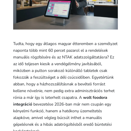
Tudta, hogy egy átlagos magyar étteremben a személyzet
naponta több mint 60 percet pazarol el a rendelések
manuális rögzítésére és az NTAK adatszolgáltatásra? Ez
az idő teljesen kiesik a vendégélmény javításából,
miközben a pulton sorakozó különálló tabletek csak
fokozzák a feszültséget a déli csúcsidőben. Egyetértünk
abban, hogy a házhozszállításnak a bevételi forrást
kellene növelnie, nem pedig extra adminisztrációs terhet
rónia a már így is leterhelt csapatra. A
wolt foodora
integráció
bevezetése 2026-ban már nem csupán egy
kényelmi funkció, hanem a hatékony üzemeltetés
alapköve, amivel végleg búcsút inthet a manuális
gépelésnek és a hibás adatrögzítésből eredő büntetési