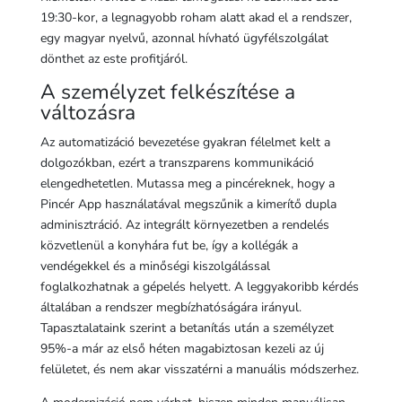
19:30-kor, a legnagyobb roham alatt akad el a rendszer,
egy magyar nyelvű, azonnal hívható ügyfélszolgálat
dönthet az este profitjáról.
A személyzet felkészítése a
változásra
Az automatizáció bevezetése gyakran félelmet kelt a
dolgozókban, ezért a transzparens kommunikáció
elengedhetetlen. Mutassa meg a pincéreknek, hogy a
Pincér App használatával megszűnik a kimerítő dupla
adminisztráció. Az integrált környezetben a rendelés
közvetlenül a konyhára fut be, így a kollégák a
vendégekkel és a minőségi kiszolgálással
foglalkozhatnak a gépelés helyett. A leggyakoribb kérdés
általában a rendszer megbízhatóságára irányul.
Tapasztalataink szerint a betanítás után a személyzet
95%-a már az első héten magabiztosan kezeli az új
felületet, és nem akar visszatérni a manuális módszerhez.