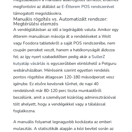
megfontolni az átállást az
E-Étterem POS rendszerével
támogatott megoldásokra.
Manuális rögzítés vs. Automatizált rendszer:
Megtérülési elemzés
A vendéglátásban az idő a legdrágább valuta. Amikor egy
étterem manuálisan másolja át a rendeléseket a Wolt
vagy Foodora tabletekről a saját POS rendszerébe, nem
csupán perceket veszít, hanem a hatékonyságát áldozza
fel; az így nyert szabadidőben pedig akár a
SullerZ
kutyatáp vásárlás
is egyszerűbben elintézhető a Petguru
webáruházában. Méréseink szerint egyetlen rendelés
pontos rögzítése átlagosan 120-180 másodpercet vesz
igénybe. Ez elsőre kevésnek tűnhet, de napi 40
rendelésnél már 80-120 perc tiszta munkaidőről
beszélünk, amit a személyzet kizárólag adminisztrációval
tölt ahelyett, hogy a vendégekkel vagy a tálalással
foglalkozna.
A manuális folyamat legnagyobb kockázata az emberi
mulasztás. A statisztikák alapján a kézi bevitel során az