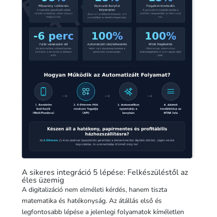
A sikeres integráció 5 lépése: Felkészüléstől az
éles üzemig
A digitalizáció nem elméleti kérdés, hanem tiszta
matematika és hatékonyság. Az átállás első és
legfontosabb lépése a jelenlegi folyamatok kíméletlen