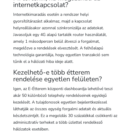
internetkapcsolat?
Internetkimaradás esetén a rendszer helyi
gyorsítótárazást alkalmaz, majd a kapcsolat
helyreállásakor azonnal szinkronizálja az adatokat.
Javasoljuk egy 4G alapú tartalék router használatát,
amely 1 másodpercen belül átveszi a forgalmat,
megelőzve a rendelések elvesztését. A felhőalapú
technológia garantálja, hogy egyetlen tranzakció sem
tűnik el a hálózati hiba ideje alatt.
Kezelhető-e több étterem
rendelése egyetlen felületen?
Igen, az E-Étterem központi dashboardja lehetővé teszi
akár 50 különböző telephely rendeléseinek egyidejű
kezelését. A tulajdonosok egyetlen bejelentkezéssel
láthatják az összes egység forgalmi adatait és aktuális
készletszintjét. Ez a megoldás 30 százalékkal csökkenti az
adminisztratív terheket a több üzlettel rendelkező
hálózatok esetében.