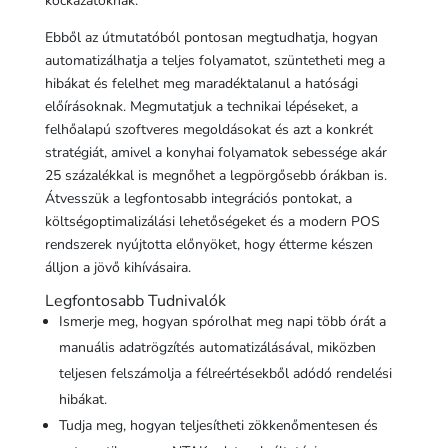
kockázatoknak.
Ebből az útmutatóból pontosan megtudhatja, hogyan
automatizálhatja a teljes folyamatot, szüntetheti meg a
hibákat és felelhet meg maradéktalanul a hatósági
előírásoknak. Megmutatjuk a technikai lépéseket, a
felhőalapú szoftveres megoldásokat és azt a konkrét
stratégiát, amivel a konyhai folyamatok sebessége akár
25 százalékkal is megnőhet a legpörgősebb órákban is.
Átvesszük a legfontosabb integrációs pontokat, a
költségoptimalizálási lehetőségeket és a modern POS
rendszerek nyújtotta előnyöket, hogy étterme készen
álljon a jövő kihívásaira.
Legfontosabb Tudnivalók
Ismerje meg, hogyan spórolhat meg napi több órát a
manuális adatrögzítés automatizálásával, miközben
teljesen felszámolja a félreértésekből adódó rendelési
hibákat.
Tudja meg, hogyan teljesítheti zökkenőmentesen és