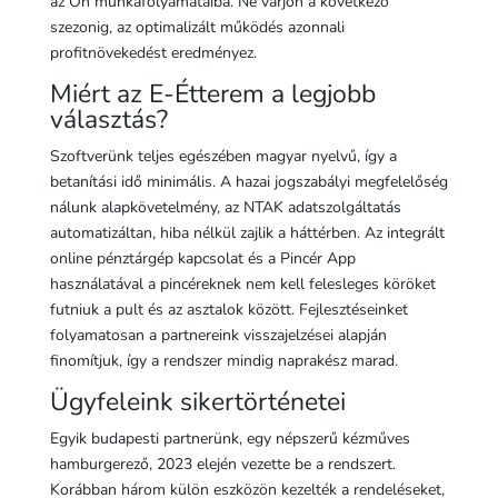
az Ön munkafolyamataiba. Ne várjon a következő
szezonig, az optimalizált működés azonnali
profitnövekedést eredményez.
Miért az E-Étterem a legjobb
választás?
Szoftverünk teljes egészében magyar nyelvű, így a
betanítási idő minimális. A hazai jogszabályi megfelelőség
nálunk alapkövetelmény, az NTAK adatszolgáltatás
automatizáltan, hiba nélkül zajlik a háttérben. Az integrált
online pénztárgép kapcsolat és a Pincér App
használatával a pincéreknek nem kell felesleges köröket
futniuk a pult és az asztalok között. Fejlesztéseinket
folyamatosan a partnereink visszajelzései alapján
finomítjuk, így a rendszer mindig naprakész marad.
Ügyfeleink sikertörténetei
Egyik budapesti partnerünk, egy népszerű kézműves
hamburgerező, 2023 elején vezette be a rendszert.
Korábban három külön eszközön kezelték a rendeléseket,