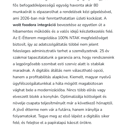
fős befogadóképességű egység havonta akár 80
munkaórát is elpazarolhat a rendelések kézi gépelésével,
ami 2026-ban már fenntarthatatlan üzleti kockázat. A
wolt foodora integráció
bevezetése az egyetlen út a
hibamentes működés és a valós idejű készletkezelés felé.
Az E-Étterem megoldása 100% NTAK megfelelőséget
biztosít, így az adatszolgáltatás többé nem jelent
felesleges adminisztratív terhet a személyzetnek. 25 év
szakmai tapasztalatunk a garancia arra, hogy rendszereink
a legpörgősebb szombat esti szerviz alatt is stabilak
maradnak. A digitális átállás nem választható opció,
hanem a profitabilitás alapköve. Kiemelt, magyar nyelvű
ügyfélszolgálatunkkal a háta mögött magabiztosan
vághat bele a modernizációba. Nincs több elírás vagy
elveszett blokk a konyhán. Optimalizálja költségeit és
növelje csapata teljesítményét már a következő hónaptól.
A jövő étterme nem vár a futárra, hanem irányítja a
folyamatokat. Tegye meg az első lépést a digitális siker
felé, és felejtse el a papíralapú káoszt örökre.