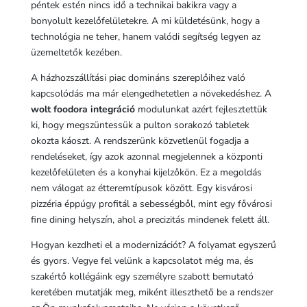
péntek estén nincs idő a technikai bakikra vagy a
bonyolult kezelőfelületekre. A mi küldetésünk, hogy a
technológia ne teher, hanem valódi segítség legyen az
üzemeltetők kezében.
A házhozszállítási piac domináns szereplőihez való
kapcsolódás ma már elengedhetetlen a növekedéshez. A
wolt foodora integráció
modulunkat azért fejlesztettük
ki, hogy megszüntessük a pulton sorakozó tabletek
okozta káoszt. A rendszerünk közvetlenül fogadja a
rendeléseket, így azok azonnal megjelennek a központi
kezelőfelületen és a konyhai kijelzőkön. Ez a megoldás
nem válogat az étteremtípusok között. Egy kisvárosi
pizzéria éppúgy profitál a sebességből, mint egy fővárosi
fine dining helyszín, ahol a precizitás mindenek felett áll.
Hogyan kezdheti el a modernizációt? A folyamat egyszerű
és gyors. Vegye fel velünk a kapcsolatot még ma, és
szakértő kollégáink egy személyre szabott bemutató
keretében mutatják meg, miként illeszthető be a rendszer