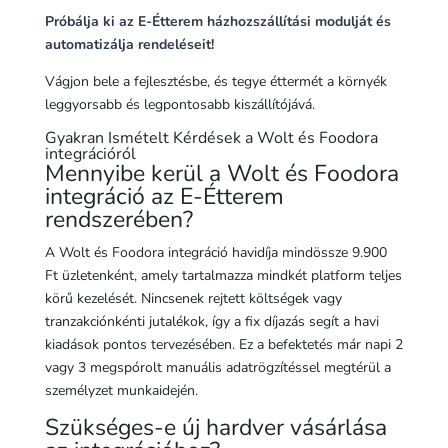
Próbálja ki az E-Étterem házhozszállítási modulját és
automatizálja rendeléseit!
Vágjon bele a fejlesztésbe, és tegye éttermét a környék
leggyorsabb és legpontosabb kiszállítójává.
Gyakran Ismételt Kérdések a Wolt és Foodora
integrációról
Mennyibe kerül a Wolt és Foodora
integráció az E-Étterem
rendszerében?
A Wolt és Foodora integráció havidíja mindössze 9.900
Ft üzletenként, amely tartalmazza mindkét platform teljes
körű kezelését. Nincsenek rejtett költségek vagy
tranzakciónkénti jutalékok, így a fix díjazás segít a havi
kiadások pontos tervezésében. Ez a befektetés már napi 2
vagy 3 megspórolt manuális adatrögzítéssel megtérül a
személyzet munkaidején.
Szükséges-e új hardver vásárlása