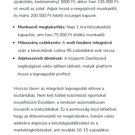
újraküldés, kedvezmény) 3000 Ft, akkor havi 135 000 Ft-
ot veszít az üzlet. Adjuk hozzá a megspórolt munkaidőt,
és máris 200 000 Ft feletti összeget kapunk.
Munkaerő megtakarítás:
Napi 1 óra felszabaduló
kapacitás, ami havi 75 000 Ft értékű munkaidő.
Hibaarány csökkenés:
A
wolt foodora integráció
után a tévesztések száma 95 százalékkal esik vissza.
Adatvezérelt döntések:
A központi Dashboard
segítségével valós időben látható, melyik platform
hozza a legnagyobb profitot.
Hosszú távon az integráció legnagyobb előnye a
tisztánlátás. Nem kell többé különböző riportokat
összefésülni Excelben; a rendszer automatikusan
összesíti a statisztikákat. Ez a pontosság teszi lehetővé,
hogy az étteremvezető ne megérzésekre, hanem valós
adatokra alapozza a készletgazdálkodást és a
marketingköltéseket, ami további 10-15 százalékos