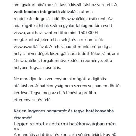
ami gyakori hibákhoz és lassú kiszállításhoz vezetett. A
wolt foodora integráció
aktiválása után a
rendelésfeldolgozási idő 35 százalékkal csökkent. Az
adatrögzítési hibák száma gyakorlatilag nullára esett
vissza, ami havi szinten több mint 150.000 Ft
megtakarítást jelentett a selejt és a reklamációk
visszaszorításával. A felszabadult munkaerő pedig a
helyszíni vendégek kiszolgálására tudott fókuszálni, ami
15 százalékos forgalomnövekedést eredményezett a
helyben fogyasztásnál is.
Ne maradjon le a versenytársai mögött a digitális
átállásban. A hatékonyság nem szerencse, hanem döntés
kérdése. Tegye meg az első lépést a profibb
étteremvezetés felé.
Kérjen ingyenes bemutatót és tegye hatékonyabbá
éttermét!
Lépjen szintet az éttermi hatékonyságban még
ma
A manuális adatrögzítés korszaka végleg lejárt. Egy 50