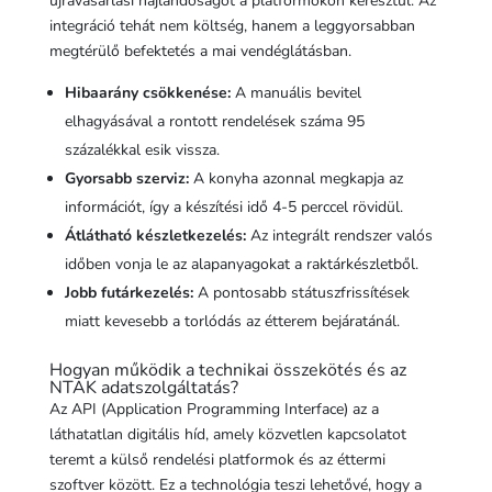
újravásárlási hajlandóságot a platformokon keresztül. Az
integráció tehát nem költség, hanem a leggyorsabban
megtérülő befektetés a mai vendéglátásban.
Hibaarány csökkenése:
A manuális bevitel
elhagyásával a rontott rendelések száma 95
százalékkal esik vissza.
Gyorsabb szerviz:
A konyha azonnal megkapja az
információt, így a készítési idő 4-5 perccel rövidül.
Átlátható készletkezelés:
Az integrált rendszer valós
időben vonja le az alapanyagokat a raktárkészletből.
Jobb futárkezelés:
A pontosabb státuszfrissítések
miatt kevesebb a torlódás az étterem bejáratánál.
Hogyan működik a technikai összekötés és az
NTAK adatszolgáltatás?
Az API (Application Programming Interface) az a
láthatatlan digitális híd, amely közvetlen kapcsolatot
teremt a külső rendelési platformok és az éttermi
szoftver között. Ez a technológia teszi lehetővé, hogy a