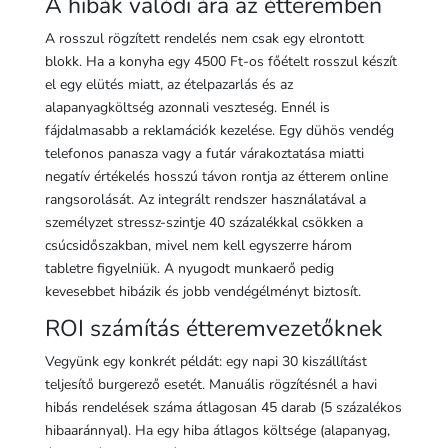
A hibák valódi ára az étteremben
A rosszul rögzített rendelés nem csak egy elrontott
blokk. Ha a konyha egy 4500 Ft-os főételt rosszul készít
el egy elütés miatt, az ételpazarlás és az
alapanyagköltség azonnali veszteség. Ennél is
fájdalmasabb a reklamációk kezelése. Egy dühös vendég
telefonos panasza vagy a futár várakoztatása miatti
negatív értékelés hosszú távon rontja az étterem online
rangsorolását. Az integrált rendszer használatával a
személyzet stressz-szintje 40 százalékkal csökken a
csúcsidőszakban, mivel nem kell egyszerre három
tabletre figyelniük. A nyugodt munkaerő pedig
kevesebbet hibázik és jobb vendégélményt biztosít.
ROI számítás étteremvezetőknek
Vegyünk egy konkrét példát: egy napi 30 kiszállítást
teljesítő burgerező esetét. Manuális rögzítésnél a havi
hibás rendelések száma átlagosan 45 darab (5 százalékos
hibaaránnyal). Ha egy hiba átlagos költsége (alapanyag,