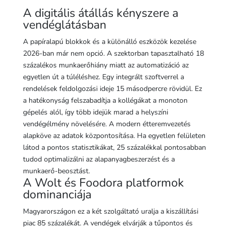
A digitális átállás kényszere a
vendéglátásban
A papíralapú blokkok és a különálló eszközök kezelése
2026-ban már nem opció. A szektorban tapasztalható 18
százalékos munkaerőhiány miatt az automatizáció az
egyetlen út a túléléshez. Egy integrált szoftverrel a
rendelések feldolgozási ideje 15 másodpercre rövidül. Ez
a hatékonyság felszabadítja a kollégákat a monoton
gépelés alól, így több idejük marad a helyszíni
vendégélmény növelésére. A modern étteremvezetés
alapköve az adatok központosítása. Ha egyetlen felületen
látod a pontos statisztikákat, 25 százalékkal pontosabban
tudod optimalizálni az alapanyagbeszerzést és a
munkaerő-beosztást.
A Wolt és Foodora platformok
dominanciája
Magyarországon ez a két szolgáltató uralja a kiszállítási
piac 85 százalékát. A vendégek elvárják a tűpontos és