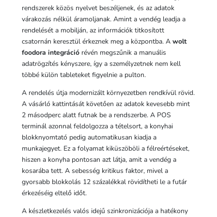
rendszerek közös nyelvet beszéljenek, és az adatok
várakozás nélkül áramoljanak. Amint a vendég leadja a
rendelését a mobilján, az információk titkosított
csatornán keresztül érkeznek meg a központba. A
wolt
foodora integráció
révén megszűnik a manuális
adatrögzítés kényszere, így a személyzetnek nem kell
többé külön tableteket figyelnie a pulton.
A rendelés útja modernizált környezetben rendkívül rövid.
A vásárló kattintását követően az adatok kevesebb mint
2 másodperc alatt futnak be a rendszerbe. A POS
terminál azonnal feldolgozza a tételsort, a konyhai
blokknyomtató pedig automatikusan kiadja a
munkajegyet. Ez a folyamat kiküszöböli a félreértéseket,
hiszen a konyha pontosan azt látja, amit a vendég a
kosarába tett. A sebesség kritikus faktor, mivel a
gyorsabb blokkolás 12 százalékkal rövidítheti le a futár
érkezéséig eltelő időt.
A készletkezelés valós idejű szinkronizációja a hatékony