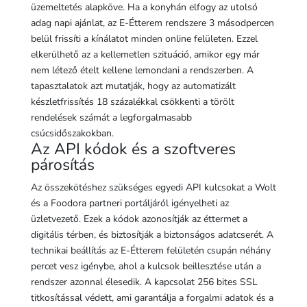
üzemeltetés alapköve. Ha a konyhán elfogy az utolsó
adag napi ajánlat, az E-Étterem rendszere 3 másodpercen
belül frissíti a kínálatot minden online felületen. Ezzel
elkerülhető az a kellemetlen szituáció, amikor egy már
nem létező ételt kellene lemondani a rendszerben. A
tapasztalatok azt mutatják, hogy az automatizált
készletfrissítés 18 százalékkal csökkenti a törölt
rendelések számát a legforgalmasabb
csúcsidőszakokban.
Az API kódok és a szoftveres
párosítás
Az összekötéshez szükséges egyedi API kulcsokat a Wolt
és a Foodora partneri portáljáról igényelheti az
üzletvezető. Ezek a kódok azonosítják az éttermet a
digitális térben, és biztosítják a biztonságos adatcserét. A
technikai beállítás az E-Étterem felületén csupán néhány
percet vesz igénybe, ahol a kulcsok beillesztése után a
rendszer azonnal élesedik. A kapcsolat 256 bites SSL
titkosítással védett, ami garantálja a forgalmi adatok és a