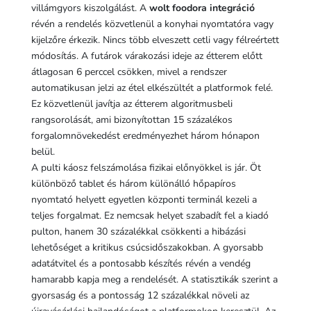
villámgyors kiszolgálást. A
wolt foodora integráció
révén a rendelés közvetlenül a konyhai nyomtatóra vagy
kijelzőre érkezik. Nincs több elveszett cetli vagy félreértett
módosítás. A futárok várakozási ideje az étterem előtt
átlagosan 6 perccel csökken, mivel a rendszer
automatikusan jelzi az étel elkészültét a platformok felé.
Ez közvetlenül javítja az étterem algoritmusbeli
rangsorolását, ami bizonyítottan 15 százalékos
forgalomnövekedést eredményezhet három hónapon
belül.
A pulti káosz felszámolása fizikai előnyökkel is jár. Öt
különböző tablet és három különálló hőpapíros
nyomtató helyett egyetlen központi terminál kezeli a
teljes forgalmat. Ez nemcsak helyet szabadít fel a kiadó
pulton, hanem 30 százalékkal csökkenti a hibázási
lehetőséget a kritikus csúcsidőszakokban. A gyorsabb
adatátvitel és a pontosabb készítés révén a vendég
hamarabb kapja meg a rendelését. A statisztikák szerint a
gyorsaság és a pontosság 12 százalékkal növeli az