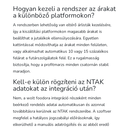
Hogyan kezeli a rendszer az árakat
a különböző platformokon?
A rendszerben lehetőség van eltérő árlisták kezelésére,
így a kiszállítási platformokon magasabb árakat is
beállíthat a jutalékok ellensúlyozására. Egyetlen
kattintással módosíthatja az árakat minden felületen,
vagy alkalmazhat automatikus 10 vagy 15 százalékos
felárat a futárszolgálatok felé. Ez a rugalmasság
biztosítja, hogy a profitmarzs minden csatornán stabil
maradjon.
Kell-e külön rögzíteni az NTAK
adatokat az integráció után?
Nem, a wolt foodora integráció részeként minden
beérkező rendelés adatai automatikusan és azonnal
továbbításra kerülnek az NTAK rendszerébe. A szoftver
megfelel a hatályos jogszabályi előírásoknak, így
elkerülhető a manuális adatrögzítés és az abból eredő