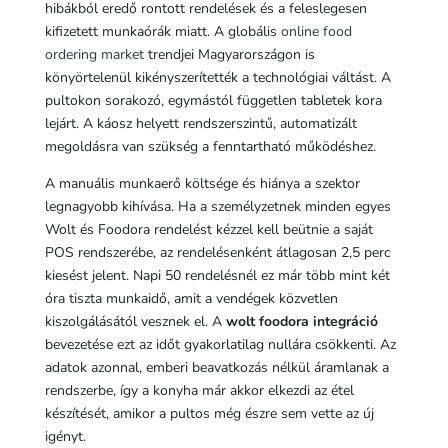
hibákból eredő rontott rendelések és a feleslegesen
kifizetett munkaórák miatt. A globális
online food
ordering market
trendjei Magyarországon is
könyörtelenül kikényszerítették a technológiai váltást. A
pultokon sorakozó, egymástól független tabletek kora
lejárt. A káosz helyett rendszerszintű, automatizált
megoldásra van szükség a fenntartható működéshez.
A manuális munkaerő költsége és hiánya a szektor
legnagyobb kihívása. Ha a személyzetnek minden egyes
Wolt és Foodora rendelést kézzel kell beütnie a saját
POS rendszerébe, az rendelésenként átlagosan 2,5 perc
kiesést jelent. Napi 50 rendelésnél ez már több mint két
óra tiszta munkaidő, amit a vendégek közvetlen
kiszolgálásától vesznek el. A
wolt foodora integráció
bevezetése ezt az időt gyakorlatilag nullára csökkenti. Az
adatok azonnal, emberi beavatkozás nélkül áramlanak a
rendszerbe, így a konyha már akkor elkezdi az étel
készítését, amikor a pultos még észre sem vette az új
igényt.