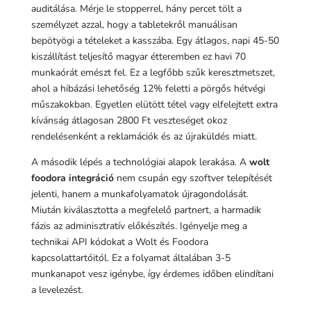
auditálása. Mérje le stopperrel, hány percet tölt a
személyzet azzal, hogy a tabletekről manuálisan
bepötyögi a tételeket a kasszába. Egy átlagos, napi 45-50
kiszállítást teljesítő magyar étteremben ez havi 70
munkaórát emészt fel. Ez a legfőbb szűk keresztmetszet,
ahol a hibázási lehetőség 12% feletti a pörgős hétvégi
műszakokban. Egyetlen elütött tétel vagy elfelejtett extra
kívánság átlagosan 2800 Ft veszteséget okoz
rendelésenként a reklamációk és az újraküldés miatt.
A második lépés a technológiai alapok lerakása. A
wolt
foodora integráció
nem csupán egy szoftver telepítését
jelenti, hanem a munkafolyamatok újragondolását.
Miután kiválasztotta a megfelelő partnert, a harmadik
fázis az adminisztratív előkészítés. Igényelje meg a
technikai API kódokat a Wolt és Foodora
kapcsolattartóitól. Ez a folyamat általában 3-5
munkanapot vesz igénybe, így érdemes időben elindítani
a levelezést.