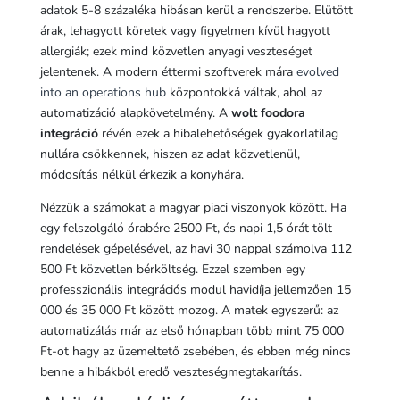
adatok 5-8 százaléka hibásan kerül a rendszerbe. Elütött
árak, lehagyott köretek vagy figyelmen kívül hagyott
allergiák; ezek mind közvetlen anyagi veszteséget
jelentenek. A modern éttermi szoftverek mára
evolved
into an operations hub
központokká váltak, ahol az
automatizáció alapkövetelmény. A
wolt foodora
integráció
révén ezek a hibalehetőségek gyakorlatilag
nullára csökkennek, hiszen az adat közvetlenül,
módosítás nélkül érkezik a konyhára.
Nézzük a számokat a magyar piaci viszonyok között. Ha
egy felszolgáló órabére 2500 Ft, és napi 1,5 órát tölt
rendelések gépelésével, az havi 30 nappal számolva 112
500 Ft közvetlen bérköltség. Ezzel szemben egy
professzionális integrációs modul havidíja jellemzően 15
000 és 35 000 Ft között mozog. A matek egyszerű: az
automatizálás már az első hónapban több mint 75 000
Ft-ot hagy az üzemeltető zsebében, és ebben még nincs
benne a hibákból eredő veszteségmegtakarítás.