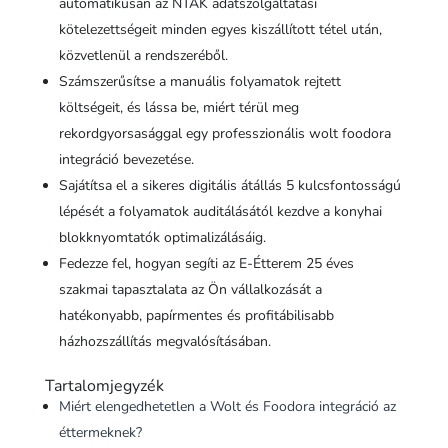
automatikusan az NTAK adatszolgáltatási
kötelezettségeit minden egyes kiszállított tétel után,
közvetlenül a rendszeréből.
Számszerűsítse a manuális folyamatok rejtett
költségeit, és lássa be, miért térül meg
rekordgyorsasággal egy professzionális wolt foodora
integráció bevezetése.
Sajátítsa el a sikeres digitális átállás 5 kulcsfontosságú
lépését a folyamatok auditálásától kezdve a konyhai
blokknyomtatók optimalizálásáig.
Fedezze fel, hogyan segíti az E-Étterem 25 éves
szakmai tapasztalata az Ön vállalkozását a
hatékonyabb, papírmentes és profitábilisabb
házhozszállítás megvalósításában.
Tartalomjegyzék
Miért elengedhetetlen a Wolt és Foodora integráció az
éttermeknek?