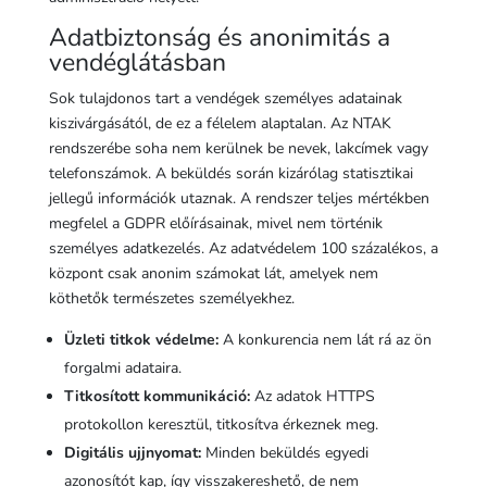
Adatbiztonság és anonimitás a
vendéglátásban
Sok tulajdonos tart a vendégek személyes adatainak
kiszivárgásától, de ez a félelem alaptalan. Az NTAK
rendszerébe soha nem kerülnek be nevek, lakcímek vagy
telefonszámok. A beküldés során kizárólag statisztikai
jellegű információk utaznak. A rendszer teljes mértékben
megfelel a GDPR előírásainak, mivel nem történik
személyes adatkezelés. Az adatvédelem 100 százalékos, a
központ csak anonim számokat lát, amelyek nem
köthetők természetes személyekhez.
Üzleti titkok védelme:
A konkurencia nem lát rá az ön
forgalmi adataira.
Titkosított kommunikáció:
Az adatok HTTPS
protokollon keresztül, titkosítva érkeznek meg.
Digitális ujjnyomat:
Minden beküldés egyedi
azonosítót kap, így visszakereshető, de nem