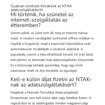
Gyakran Ismételt Kérdések az NTAK
adatszolgáltatásról
Mi történik, ha szünetel az
internet-szolgáltatás az
étteremben?
Semmi pánik, az üzlet nem áll meg az internet hiánya
miatt. A modern vendéglátó szoftverek offline módban is
rögzítik a forgalmat, majd a kapcsolat helyreállása után
automatikusan továbbítják a várakozó adatokat. A
jogszabály szerint a hiba elhárítását követő 24 órán belül
kell pótolni az elmaradt ntak adatszolgáltatás folyamatát.
Ez a biztonsági tartalék garantálja, hogy egy rövid
üzemzavar miatt ne érje büntetés az egységet.
Kell-e külön díjat fizetni az NTAK-
nak az adatszolgáltatásért?
Magának a Nemzeti Turisztikai Adatszolgáltató
Központnak nem kell külön díjat vagy illetéket fizetni. A
regisztráció és az adatfogadás minden magyarországi