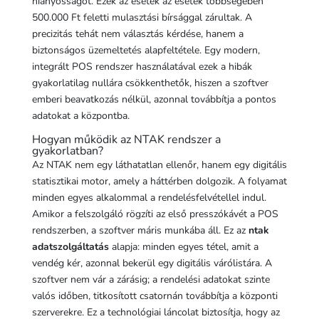
hiányosságot. Ezek az esetek az esetek többségében
500.000 Ft feletti mulasztási bírsággal zárultak. A
precizitás tehát nem választás kérdése, hanem a
biztonságos üzemeltetés alapfeltétele. Egy modern,
integrált POS rendszer használatával ezek a hibák
gyakorlatilag nullára csökkenthetők, hiszen a szoftver
emberi beavatkozás nélkül, azonnal továbbítja a pontos
adatokat a központba.
Hogyan működik az NTAK rendszer a
gyakorlatban?
Az NTAK nem egy láthatatlan ellenőr, hanem egy digitális
statisztikai motor, amely a háttérben dolgozik. A folyamat
minden egyes alkalommal a rendelésfelvétellel indul.
Amikor a felszolgáló rögzíti az első presszókávét a POS
rendszerben, a szoftver máris munkába áll. Ez az
ntak
adatszolgáltatás
alapja: minden egyes tétel, amit a
vendég kér, azonnal bekerül egy digitális várólistára. A
szoftver nem vár a zárásig; a rendelési adatokat szinte
valós időben, titkosított csatornán továbbítja a központi
szerverekre. Ez a technológiai láncolat biztosítja, hogy az