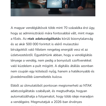
A magyar vendéglátósok több mint 70 százaléka érzi úgy,
hogy az adminisztráció mára fontosabbá vált, mint maga
a főzés. Az
ntak adatszolgáltatás
körüli bizonytalanság
és az akár 500 000 forintot is elérő mulasztási
bírságoktól való félelem rengeteg energiát vesz el az
üzletvezetéstől. Egyetértünk abban, hogy a vendéglátás
lényege a vendég, nem pedig a bonyolult szoftverekkel
való küzdelem a pult mögött. A digitális átállás azonban
nem csupán egy kötelező nyűg, hanem a hatékonyabb és
jövedelmezőbb üzemeltetés kulcsa.
Ebből az útmutatóból pontosan megismerheti az NTAK
adatszolgáltatás szabályait, és megtudhatja, hogyan
automatizálhatja a folyamatot, hogy több ideje maradjon
a vendégeire. Megmutatjuk a 2026-ban érvényes