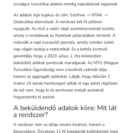
országos turisztikai adatok mindig naprakészek legyenek.
Az adatok útja logikus és zárt: Szoftver -> NTAK ->
Statisztikai elemzések. A rendszer két fő pilléren
nyugszik. Az első a valós idejű eseményvezérelt küldés,
amely a rendelések és fizetések pillanatában történik. A
második a napi összesítő jelentés, amely minden üzleti
nap végén lezárja a statisztikát. Ez a kettős kontroll
garantálja, hogy a 2023. július 1. óta kötelezően
beküldött adatok pontosak maradjanak. Az MTÜ (Magyar
Turisztikai Ügynökség) nem a konkrét számlát látja,
hanem az aggregált adatokat. Látják, hogy délután 2
órakor 15 darab hamburgert adtak el egy adott régióban,
de azt nem, hogy ki és pontosan melyik asztalnál
fogyasztotta el azokat.
A beküldendő adatok köre: Mit lát
a rendszer?
A rendszer nem az étlap nevére kíváncsi, hanem a
besorolásra. Összesen 11 fő kategóriát különböztet meg