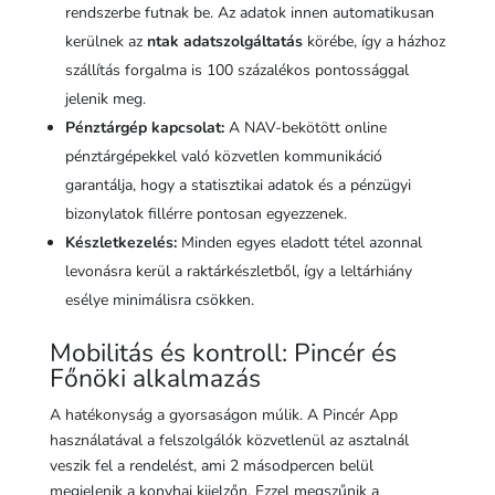
rendszerbe futnak be. Az adatok innen automatikusan
kerülnek az
ntak adatszolgáltatás
körébe, így a házhoz
szállítás forgalma is 100 százalékos pontossággal
jelenik meg.
Pénztárgép kapcsolat:
A NAV-bekötött online
pénztárgépekkel való közvetlen kommunikáció
garantálja, hogy a statisztikai adatok és a pénzügyi
bizonylatok fillérre pontosan egyezzenek.
Készletkezelés:
Minden egyes eladott tétel azonnal
levonásra kerül a raktárkészletből, így a leltárhiány
esélye minimálisra csökken.
Mobilitás és kontroll: Pincér és
Főnöki alkalmazás
A hatékonyság a gyorsaságon múlik. A Pincér App
használatával a felszolgálók közvetlenül az asztalnál
veszik fel a rendelést, ami 2 másodpercen belül
megjelenik a konyhai kijelzőn. Ezzel megszűnik a