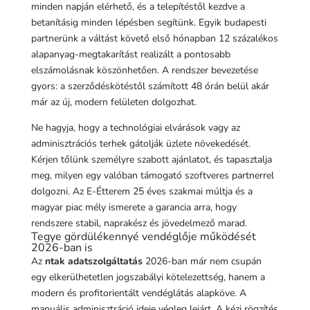
minden napján elérhető, és a telepítéstől kezdve a
betanításig minden lépésben segítünk. Egyik budapesti
partnerünk a váltást követő első hónapban 12 százalékos
alapanyag-megtakarítást realizált a pontosabb
elszámolásnak köszönhetően. A rendszer bevezetése
gyors: a szerződéskötéstől számított 48 órán belül akár
már az új, modern felületen dolgozhat.
Ne hagyja, hogy a technológiai elvárások vagy az
adminisztrációs terhek gátolják üzlete növekedését.
Kérjen tőlünk személyre szabott ajánlatot, és tapasztalja
meg, milyen egy valóban támogató szoftveres partnerrel
dolgozni. Az E-Étterem 25 éves szakmai múltja és a
magyar piac mély ismerete a garancia arra, hogy
rendszere stabil, naprakész és jövedelmező marad.
Tegye gördülékennyé vendéglője működését
2026-ban is
Az
ntak adatszolgáltatás
2026-ban már nem csupán
egy elkerülhetetlen jogszabályi kötelezettség, hanem a
modern és profitorientált vendéglátás alapköve. A
manuális adminisztráció ideje végleg lejárt. A kézi rögzítés