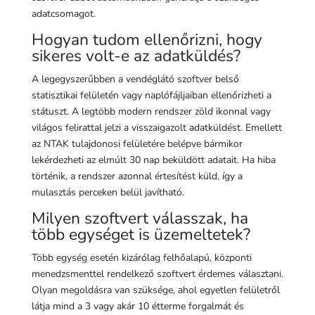
adatcsomagot.
Hogyan tudom ellenőrizni, hogy
sikeres volt-e az adatküldés?
A legegyszerűbben a vendéglátó szoftver belső
statisztikai felületén vagy naplófájljaiban ellenőrizheti a
státuszt. A legtöbb modern rendszer zöld ikonnal vagy
világos felirattal jelzi a visszaigazolt adatküldést. Emellett
az NTAK tulajdonosi felületére belépve bármikor
lekérdezheti az elmúlt 30 nap beküldött adatait. Ha hiba
történik, a rendszer azonnal értesítést küld, így a
mulasztás perceken belül javítható.
Milyen szoftvert válasszak, ha
több egységet is üzemeltetek?
Több egység esetén kizárólag felhőalapú, központi
menedzsmenttel rendelkező szoftvert érdemes választani.
Olyan megoldásra van szüksége, ahol egyetlen felületről
látja mind a 3 vagy akár 10 étterme forgalmát és