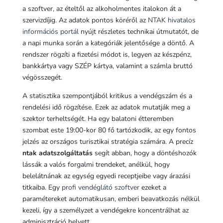
a szoftver, az ételtől az alkoholmentes italokon át a
szervizdíjig. Az adatok pontos köréről az
NTAK hivatalos
információs portál
nyújt részletes technikai útmutatót, de
a napi munka során a kategóriák jelentősége a döntő. A
rendszer rögzíti a fizetési módot is, legyen az készpénz,
bankkártya vagy SZÉP kártya, valamint a számla bruttó
végösszegét.
A statisztika szempontjából kritikus a vendégszám és a
rendelési idő rögzítése. Ezek az adatok mutatják meg a
szektor terheltségét. Ha egy balatoni étteremben
szombat este 19:00-kor 80 fő tartózkodik, az egy fontos
jelzés az országos turisztikai stratégia számára. A precíz
ntak adatszolgáltatás
segít abban, hogy a döntéshozók
lássák a valós forgalmi trendeket, anélkül, hogy
belelátnának az egység egyedi receptjeibe vagy árazási
titkaiba. Egy
profi vendéglátó szoftver
ezeket a
paramétereket automatikusan, emberi beavatkozás nélkül
kezeli, így a személyzet a vendégekre koncentrálhat az
adminisztráció helyett.