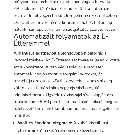
mélyedniük a technikai részletekben vagy a bonyolult
API-dokumentációkban. A rendszerünk a háttérben,
észrevétlenül végzi el a kötelező jelentéseket, miközben
Ön az étterem vezetésére koncentrálhat. A biztonság
nálunk nem opció, hanem a szolgáltatás szerves része.
Automatizált folyamatok az E-
Étteremmel
A manuális adatbevitel a legnagyobb hibaforrás a
vendéglátásban. Az E-Étterem szoftvere teljesen kiiktatja
ezt a kockázatot. A nap végi záráskor a rendszer
automatikusan összesíti a forgalmi adatokat, és
továbbítja azokat az NTAK szervereire. Nincs szükség
külön excel táblázatokra vagy éjszakába nyúló
adminisztrációra. Ügyfeleink visszajelzései alapján ez a
funkció napi 45-60 perc tiszta munkaidőt takarít meg az
üzletvezetőknek, amit korábban unalmas adatrögzítéssel
töltöttek.
Wolt és Foodora integráció:
A külső kiszállítási
platformokról érkező rendelések közvetlenül a