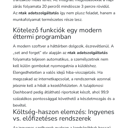
zárás folyamata 20 percről mindössze 3 percre rövidül.
Az
ntak adatszolgáltatás
így nem plusz feladat, hanem a
munkafolyamat természetes része lesz.
Kötelező funkciók egy modern
éttermi programban
A modern szoftver a háttérben dolgozik, észrevétlenül. A
„set and forget” elv alapján az
ntak adatszolgáltatás
folyamata teljesen automatikus, a személyzetnek nem
kell külön gombokat nyomogatnia a küldéshez.
Elengedhetetlen a valós idejű hiba-visszajelzés. Ha
megszakad az internetkapcsolat, a rendszernek azonnal
jeleznie kell a hibát a kezelőfelületen. A tulajdonosi
Dashboard pedig átlátható riportokat készít, ahol 99,9
százalékos pontossággal követhető a készletmozgás és a
bevétel.
Költség-haszon elemzés: Ingyenes
vs. előfizetéses rendszerek
Az ingyenes szoftverek gyakran a legdrágábbak hosszú