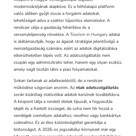
modernizációjának alapköve. Ez a felhőalapú platform
valós időben gyűjti össze a forgalmi adatokat,
lehetőséget adva a szektor tűpontos elemzésére. A
rendszer célja a gazdaság fehérítése és a
versenyképesség növelése. A
Tourism in Hungary
adatai
is alátámasztják, hogy az ágazat stratégiai jelentőségű a
nemzetgazdaság számára, ezért az adatok digitalizálása
elkerülhetetlen lépés volt. Az adatszolgáltatás nem
csupán egy adminisztratív teher, hanem egy olyan eszköz,
amely segít tisztán látni a piaci folyamatokat.
Sokan tartanak az adatkezeléstől, de a rendszer
működése szigorúan anonim. Az
ntak adatszolgáltatás
során kizárólag statisztikai adatok kerülnek továbbításra.
A központ látja a rendelt ételek típusát, a fogyasztás
idejét és a fizetett összeget, de soha nem fér hozzá a
vendégek személyes adataihoz, nevéhez vagy bankkártya
számaihoz. Ez az éles különbségtétel garantálja a
biztonságot. A 2026-os jogszabályi környezet már egy