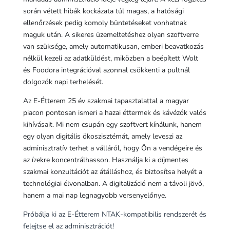
során vétett hibák kockázata túl magas, a hatósági
ellenőrzések pedig komoly büntetéseket vonhatnak
maguk után. A sikeres üzemeltetéshez olyan szoftverre
van szüksége, amely automatikusan, emberi beavatkozás
nélkül kezeli az adatküldést, miközben a beépített Wolt
és Foodora integrációval azonnal csökkenti a pultnál
dolgozók napi terhelését.
Az E-Étterem 25 év szakmai tapasztalattal a magyar
piacon pontosan ismeri a hazai éttermek és kávézók valós
kihívásait. Mi nem csupán egy szoftvert kínálunk, hanem
egy olyan digitális ökoszisztémát, amely leveszi az
adminisztratív terhet a válláról, hogy Ön a vendégeire és
az ízekre koncentrálhasson. Használja ki a díjmentes
szakmai konzultációt az átálláshoz, és biztosítsa helyét a
technológiai élvonalban. A digitalizáció nem a távoli jövő,
hanem a mai nap legnagyobb versenyelőnye.
Próbálja ki az E-Étterem NTAK-kompatibilis rendszerét és
felejtse el az adminisztrációt!