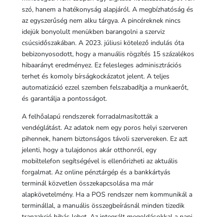
szó, hanem a hatékonyság alapjáról. A megbízhatóság és
az egyszerűség nem alku tárgya. A pincéreknek nincs
idejük bonyolult menükben barangolni a szerviz
csúcsidőszakában. A 2023. júliusi kötelező indulás óta
bebizonyosodott, hogy a manuális rögzítés 15 százalékos
hibaarányt eredményez. Ez felesleges adminisztrációs
terhet és komoly bírságkockázatot jelent. A teljes
automatizáció ezzel szemben felszabadítja a munkaerőt,
és garantálja a pontosságot.
A felhőalapú rendszerek forradalmasították a
vendéglátást. Az adatok nem egy poros helyi szerveren
pihennek, hanem biztonságos távoli szervereken. Ez azt
jelenti, hogy a tulajdonos akár otthonról, egy
mobiltelefon segítségével is ellenőrizheti az aktuális
forgalmat. Az online pénztárgép és a bankkártyás
terminál közvetlen összekapcsolása ma már
alapkövetelmény. Ha a POS rendszer nem kommunikál a
terminállal, a manuális összegbeírásnál minden tizedik
tranzakció hibás lehet. Az integrált megoldásokkal a napi