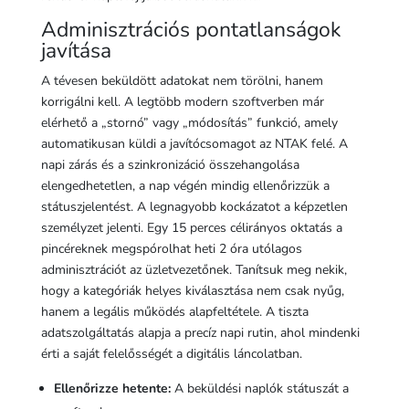
Adminisztrációs pontatlanságok
javítása
A tévesen beküldött adatokat nem törölni, hanem
korrigálni kell. A legtöbb modern szoftverben már
elérhető a „stornó” vagy „módosítás” funkció, amely
automatikusan küldi a javítócsomagot az NTAK felé. A
napi zárás és a szinkronizáció összehangolása
elengedhetetlen, a nap végén mindig ellenőrizzük a
státuszjelentést. A legnagyobb kockázatot a képzetlen
személyzet jelenti. Egy 15 perces célirányos oktatás a
pincéreknek megspórolhat heti 2 óra utólagos
adminisztrációt az üzletvezetőnek. Tanítsuk meg nekik,
hogy a kategóriák helyes kiválasztása nem csak nyűg,
hanem a legális működés alapfeltétele. A tiszta
adatszolgáltatás alapja a precíz napi rutin, ahol mindenki
érti a saját felelősségét a digitális láncolatban.
Ellenőrizze hetente:
A beküldési naplók státuszát a