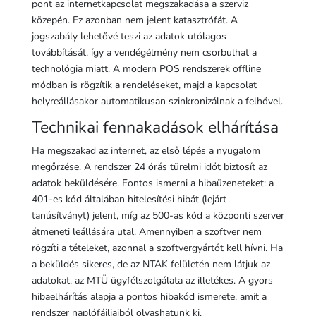
pont az internetkapcsolat megszakadása a szerviz
közepén. Ez azonban nem jelent katasztrófát. A
jogszabály lehetővé teszi az adatok utólagos
továbbítását, így a vendégélmény nem csorbulhat a
technológia miatt. A modern POS rendszerek offline
módban is rögzítik a rendeléseket, majd a kapcsolat
helyreállásakor automatikusan szinkronizálnak a felhővel.
Technikai fennakadások elhárítása
Ha megszakad az internet, az első lépés a nyugalom
megőrzése. A rendszer 24 órás türelmi időt biztosít az
adatok beküldésére. Fontos ismerni a hibaüzeneteket: a
401-es kód általában hitelesítési hibát (lejárt
tanúsítványt) jelent, míg az 500-as kód a központi szerver
átmeneti leállására utal. Amennyiben a szoftver nem
rögzíti a tételeket, azonnal a szoftvergyártót kell hívni. Ha
a beküldés sikeres, de az NTAK felületén nem látjuk az
adatokat, az MTÜ ügyfélszolgálata az illetékes. A gyors
hibaelhárítás alapja a pontos hibakód ismerete, amit a
rendszer naplófájljaiból olvashatunk ki.