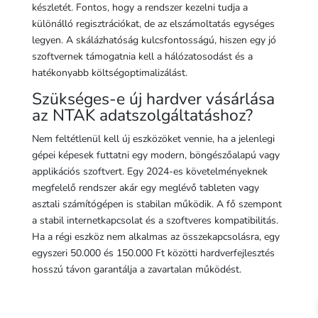
készletét. Fontos, hogy a rendszer kezelni tudja a
különálló regisztrációkat, de az elszámoltatás egységes
legyen. A skálázhatóság kulcsfontosságú, hiszen egy jó
szoftvernek támogatnia kell a hálózatosodást és a
hatékonyabb költségoptimalizálást.
Szükséges-e új hardver vásárlása
az NTAK adatszolgáltatáshoz?
Nem feltétlenül kell új eszközöket vennie, ha a jelenlegi
gépei képesek futtatni egy modern, böngészőalapú vagy
applikációs szoftvert. Egy 2024-es követelményeknek
megfelelő rendszer akár egy meglévő tableten vagy
asztali számítógépen is stabilan működik. A fő szempont
a stabil internetkapcsolat és a szoftveres kompatibilitás.
Ha a régi eszköz nem alkalmas az összekapcsolásra, egy
egyszeri 50.000 és 150.000 Ft közötti hardverfejlesztés
hosszú távon garantálja a zavartalan működést.