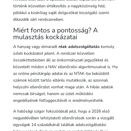
történik közvetlen értékesítés a nagyközönség felé,
például a kizárólag saját dolgozókat kiszolgáló üzemi
étkezdék zárt rendszereiben.
Miért fontos a pontosság? A
mulasztás kockázatai
A hanyag vagy elmaradt
ntak adatszolgáltatás
komoly
üzleti kockázatot jelent. A rendszer közvetlen
összeköttetésben áll az önkormányzati jegyzőkkel és
közvetett módon a NAV ellenőrzési algoritmusaival is. Ha
az online pénztárgép adatai és az NTAK-ba beküldött
számok között tartós eltérés mutatkozik, az azonnali
helyszíni ellenőrzést vonhat maga után. A hibás adatok
nemcsak bírságot, hanem az üzlet működési
engedélyének felfüggesztését is eredményezhetik.
A hatósági szigor fokozódását jelzi, hogy a 2026 első
negyedévében lefolytatott ellenőrzések során a vizsgált
egységek 14 százalékánál találtak adatszolgáltatási