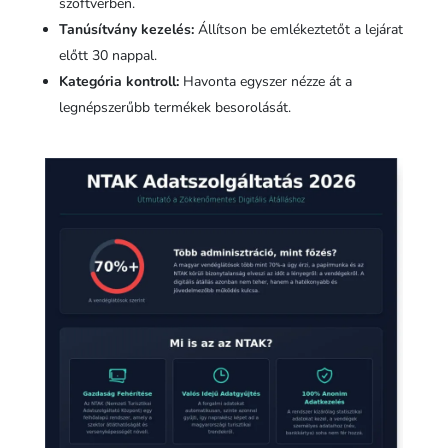
szoftverben.
Tanúsítvány kezelés:
Állítson be emlékeztetőt a lejárat
előtt 30 nappal.
Kategória kontroll:
Havonta egyszer nézze át a
legnépszerűbb termékek besorolását.