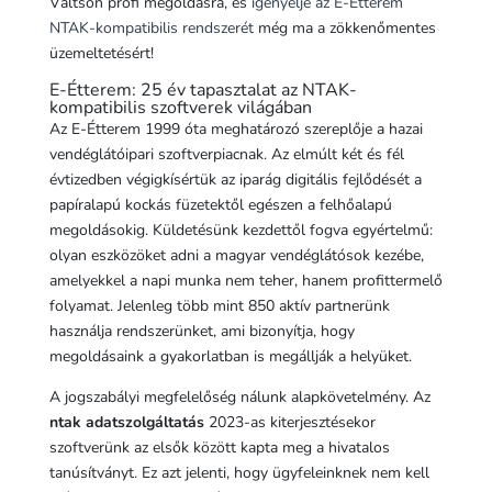
Váltson profi megoldásra, és
igényelje az E-Étterem
NTAK-kompatibilis rendszerét
még ma a zökkenőmentes
üzemeltetésért!
E-Étterem: 25 év tapasztalat az NTAK-
kompatibilis szoftverek világában
Az E-Étterem 1999 óta meghatározó szereplője a hazai
vendéglátóipari szoftverpiacnak. Az elmúlt két és fél
évtizedben végigkísértük az iparág digitális fejlődését a
papíralapú kockás füzetektől egészen a felhőalapú
megoldásokig. Küldetésünk kezdettől fogva egyértelmű:
olyan eszközöket adni a magyar vendéglátósok kezébe,
amelyekkel a napi munka nem teher, hanem profittermelő
folyamat. Jelenleg több mint 850 aktív partnerünk
használja rendszerünket, ami bizonyítja, hogy
megoldásaink a gyakorlatban is megállják a helyüket.
A jogszabályi megfelelőség nálunk alapkövetelmény. Az
ntak adatszolgáltatás
2023-as kiterjesztésekor
szoftverünk az elsők között kapta meg a hivatalos
tanúsítványt. Ez azt jelenti, hogy ügyfeleinknek nem kell