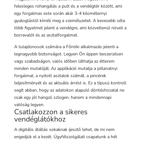
felesleges rohangálás a pult és a vendégtér között, ami
egy forgalmas este során akár 3-4 kilométernyi
gyaloglástól kíméli meg a személyzetet. A kevesebb séta
több figyelmet jelent a vendégre, ami közvetlenül növeli a
borravalót és az asztalforgalmat.
A tulajdonosok számára a Főnöki alkalmazás jelenti a
legnagyobb biztonságot. Legyen Ön éppen beszerzésen
vagy szabadságon, valós időben láthatja az étterem
minden mutatóját. Az applikáció mutatja a pillanatnyi
forgalmat, a nyitott asztalok számát, a pincérek
teljesítményét és az aktuális árrést is. Ez a típusú kontroll
segít abban, hogy az adatokon alapuló döntéshozatal ne
csak egy jól hangzó szlogen, hanem a mindennapi
valóság legyen.
Csatlakozzon a sikeres
vendéglátókhoz
A digitális átállás sokaknak ijesztő lehet, de mi nem
engedjük el a kezét. Ügyfélszolgálati csapatunk a hét