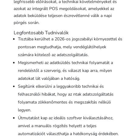
legfrissebb előírásokat, a technikai követelményeket és
azokat az integrált POS megoldásokat, amelyekkel az
adatok beküldése teljesen észrevétlenné válik a napi
pörgés során.
Legfontosabb Tudnivalók
Tisztába kerülhet a 2026-os jogszabályi környezettel és
pontosan megtudhatja, mely vendéglátóhelyek
számára kötelező az adatszolgáltatás.
Megismerheti az adatküldés technikai folyamatát a
rendeléstől a szerverig, és választ kap arra, milyen
adatokat lát valójában a hatóság.
Segítünk elkerülni a leggyakoribb technikai és
felhasználói hibákat, hogy az ntak adatszolgáltatás
folyamata zökkenőmentes és megszakítás nélküli
legyen.
Útmutatást kap az ideális szoftver kiválasztásához,
amivel a manuális rögzítés helyett a teljes
automatizációt választhatja a hatékonyság érdekében.