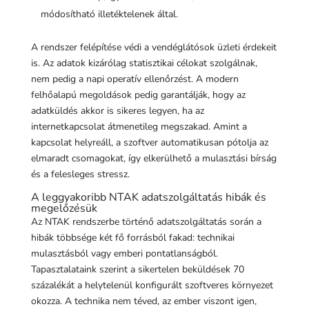
módosítható illetéktelenek által.
A rendszer felépítése védi a vendéglátósok üzleti érdekeit
is. Az adatok kizárólag statisztikai célokat szolgálnak,
nem pedig a napi operatív ellenőrzést. A modern
felhőalapú megoldások pedig garantálják, hogy az
adatküldés akkor is sikeres legyen, ha az
internetkapcsolat átmenetileg megszakad. Amint a
kapcsolat helyreáll, a szoftver automatikusan pótolja az
elmaradt csomagokat, így elkerülhető a mulasztási bírság
és a felesleges stressz.
A leggyakoribb NTAK adatszolgáltatás hibák és
megelőzésük
Az NTAK rendszerbe történő adatszolgáltatás során a
hibák többsége két fő forrásból fakad: technikai
mulasztásból vagy emberi pontatlanságból.
Tapasztalataink szerint a sikertelen beküldések 70
százalékát a helytelenül konfigurált szoftveres környezet
okozza. A technika nem téved, az ember viszont igen,