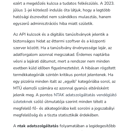
ezért a megelőzés kulcsa a tudatos felkészülés. A 2023.
július 1-jei kötelező indulás óta látjuk, hogy a legtöbb
hatósági észrevétel nem szándékos mulasztás, hanem
egyszerű adminisztrációs hiba miatt születik.
Az API kulcsok és a digitális tanúsítványok jelentik a
biztonságos hidat az éttermi szoftver és a központi
szerver között. Ha a tanúsítvány érvényessége lejár, az
adatforgalom azonnal megszakad. Érdemes naptárba
vésni a lejárati dátumot, mert a rendszer nem minden
esetben küld időben figyelmeztetést. A hibásan rögzített
termékkategóriák szintén kritikus pontot jelentenek. Ha
egy pizzéria minden italt az „egyéb” kategóriába sorol, az
MTÜ elemzői számára ez azonnal gyanús eltérésként
jelenik meg. A pontos
NTAK adatszolgáltatás vendéglátó
üzleteknek
szóló útmutatója szerint minden tételt a
megfelelő fő- és alkategóriába kell sorolni a jogszabályi
megfelelőség és a tiszta statisztikák érdekében.
A
ntak adatszolgáltatás
folyamatában a legidegesítőbb