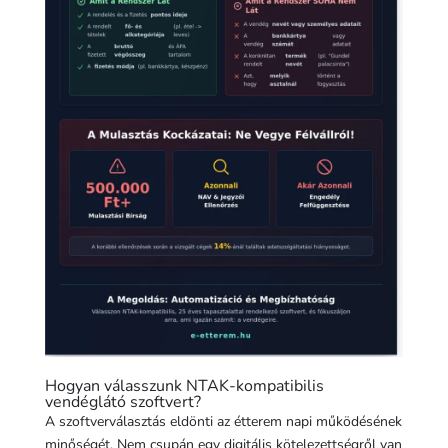
Hogyan válasszunk NTAK-kompatibilis
vendéglátó szoftvert?
A szoftverválasztás eldönti az étterem napi működésének
minőségét. Nem csupán egy digitális kötelezettségről van