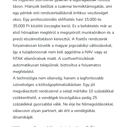
távon. Hiányzik belőlük a szakmai terméktámogatás, ami
egy péntek esti rendszerleállásnál kritikus veszteséget
okoz. Egy professzionális előfizetés havi 15.000 és
35.000 Ft közötti összegbe kerül. Ez a befektetés már az
első hónapban megtérül a megspórolt munkaórákon és a
precíz elszámoltatáson keresztül. A fizetős rendszerek
folyamatosan követik a magyar jogszabályi változásokat,
így a tulajdonosnak nem kell aggódnia a NAV vagy az
NTAK ellenőrzések miatt. A szoftverfrissítések
automatikusan települnek, biztosítva a folyamatos
megfelelést.
A technológia nem ellenség, hanem a legfontosabb
szövetséges a költségoptimalizálásban. Egy jól
megválasztott rendszerrel a selejt mértéke 10 százalékkal
csökkenthető, a vendégek kiszolgálása pedig 25
százalékkal gyorsabbá válik. Ne érje be félmegoldásokkal,
válasszon olyan partnert, aki érti a vendéglátás
dinamikáját.