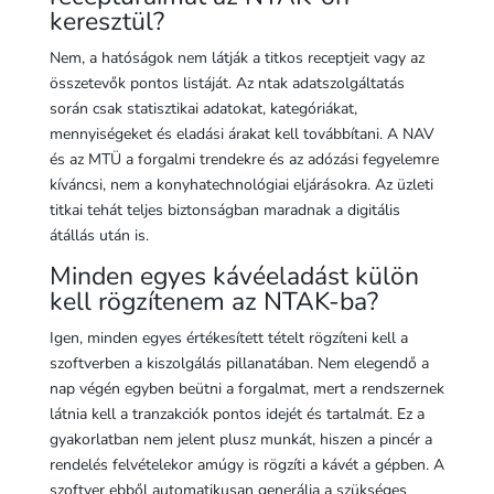
keresztül?
Nem, a hatóságok nem látják a titkos receptjeit vagy az
összetevők pontos listáját. Az ntak adatszolgáltatás
során csak statisztikai adatokat, kategóriákat,
mennyiségeket és eladási árakat kell továbbítani. A NAV
és az MTÜ a forgalmi trendekre és az adózási fegyelemre
kíváncsi, nem a konyhatechnológiai eljárásokra. Az üzleti
titkai tehát teljes biztonságban maradnak a digitális
átállás után is.
Minden egyes kávéeladást külön
kell rögzítenem az NTAK-ba?
Igen, minden egyes értékesített tételt rögzíteni kell a
szoftverben a kiszolgálás pillanatában. Nem elegendő a
nap végén egyben beütni a forgalmat, mert a rendszernek
látnia kell a tranzakciók pontos idejét és tartalmát. Ez a
gyakorlatban nem jelent plusz munkát, hiszen a pincér a
rendelés felvételekor amúgy is rögzíti a kávét a gépben. A
szoftver ebből automatikusan generálja a szükséges