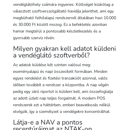
vendéglátóhely számára ingyenes. Költséget kizárólag a
választott szoftverszolgáltató havidíja jelenthet, ami egy
megbízható felhőalapú rendszernél általában havi 10.000
és 30.000 Ft között mozog. Ez a befektetés azonban
hamar megtérül a pontosabb készletkezelés és a
gyorsabb szerviz révén.
Milyen gyakran kell adatot küldeni
a vendéglátó szoftverből?
Az adatok küldése két szinten valósul meg:
eseményalapú és napi összesített formában. Minden
egyes rendelést és fizetési tranzakciót azonnal, valós
időben továbbít a rendszer a központba. A nap végén
pedig egy záró riportot is küldeni kell, ami összefoglalja
az adott üzleti nap teljes forgalmát. A modern POS
rendszerek ezt a háttérben, emberi beavatkozás nélkül
elvégzik, így a személyzet a vendégekre koncentrálhat.
Látja-e a NAV a pontos
receptúráimat az NTAK-on