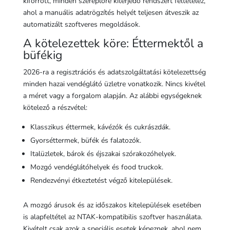
kiforrott, minden szereplőre kiterjedő rendszert feltételez,
ahol a manuális adatrögzítés helyét teljesen átveszik az
automatizált szoftveres megoldások.
A kötelezettek köre: Éttermektől a
büfékig
2026-ra a regisztrációs és adatszolgáltatási kötelezettség
minden hazai vendéglátó üzletre vonatkozik. Nincs kivétel
a méret vagy a forgalom alapján. Az alábbi egységeknek
kötelező a részvétel:
Klasszikus éttermek, kávézók és cukrászdák.
Gyorséttermek, büfék és falatozók.
Italüzletek, bárok és éjszakai szórakozóhelyek.
Mozgó vendéglátóhelyek és food truckok.
Rendezvényi étkeztetést végző kitelepülések.
A mozgó árusok és az időszakos kitelepülések esetében
is alapfeltétel az NTAK-kompatibilis szoftver használata.
Kivételt csak azok a speciális esetek képeznek, ahol nem