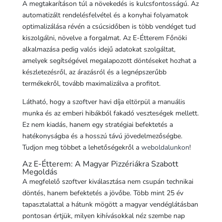
A megtakarításon túl a növekedés is kulcsfontosságú. Az
automatizált rendelésfelvétel és a konyhai folyamatok
optimalizálása révén a csúcsidőben is több vendéget tud
kiszolgálni, növelve a forgalmat. Az E-Étterem Főnöki
alkalmazása pedig valós idejű adatokat szolgáltat,
amelyek segítségével megalapozott döntéseket hozhat a
készletezésről, az árazásról és a legnépszerűbb
termékekről, tovább maximalizálva a profitot.
Látható, hogy a szoftver havi díja eltörpül a manuális
munka és az emberi hibákból fakadó veszteségek mellett.
Ez nem kiadás, hanem egy stratégiai befektetés a
hatékonyságba és a hosszú távú jövedelmezőségbe.
Tudjon meg többet a lehetőségekről a
weboldalunkon
!
Az E-Étterem: A Magyar Pizzériákra Szabott
Megoldás
A megfelelő szoftver kiválasztása nem csupán technikai
döntés, hanem befektetés a jövőbe. Több mint 25 év
tapasztalattal a hátunk mögött a magyar vendéglátásban
pontosan értjük, milyen kihívásokkal néz szembe nap