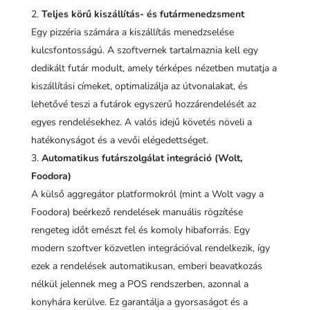
Teljes körű kiszállítás- és futármenedzsment
Egy pizzéria számára a kiszállítás menedzselése
kulcsfontosságú. A szoftvernek tartalmaznia kell egy
dedikált futár modult, amely térképes nézetben mutatja a
kiszállítási címeket, optimalizálja az útvonalakat, és
lehetővé teszi a futárok egyszerű hozzárendelését az
egyes rendelésekhez. A valós idejű követés növeli a
hatékonyságot és a vevői elégedettséget.
Automatikus futárszolgálat integráció (Wolt,
Foodora)
A külső aggregátor platformokról (mint a Wolt vagy a
Foodora) beérkező rendelések manuális rögzítése
rengeteg időt emészt fel és komoly hibaforrás. Egy
modern szoftver közvetlen integrációval rendelkezik, így
ezek a rendelések automatikusan, emberi beavatkozás
nélkül jelennek meg a POS rendszerben, azonnal a
konyhára kerülve. Ez garantálja a gyorsaságot és a