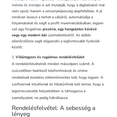
mérete és trendjei
is azt mutatják, hogy a digitalizáció már
nem opció, hanem a versenyképesség alapfeltétele. A jó
rendszer leveszi a terhet a válláról, automatizálja a
folyamatokat és segít a profit maximalizálásában, legyen
szó egy forgalmas
pizzéria, egy hangulatos kávézó
vagy egy modern bár
üzemeltetéséről. Az alábbi
ellenőrzőlista segít eligazodni a legfontosabb funkciók
között.
Villámgyors és rugalmas rendelésfelület
A rendelésfelvételnél minden másodperc számít. A
csúcsidőben beérkező telefonhívások és online
rendelések kezelése zökkenőmentes kell, hogy legyen. A
szoftvernek intuitívnak és hibatűrőnek kell lennie, hogy a
legstresszesebb helyzetekben is támogassa a
személyzetet, ne pedig hátráltassa.
Rendelésfelvétel: A sebesség a
lényeg