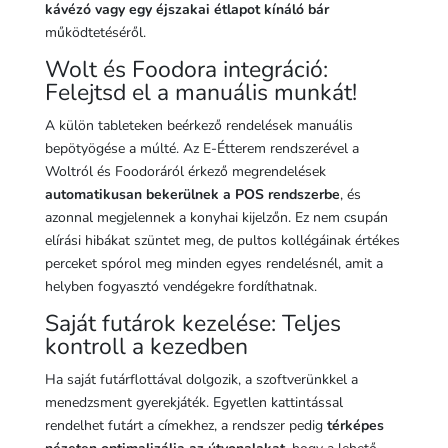
kávézó vagy egy éjszakai étlapot kínáló bár
működtetéséről.
Wolt és Foodora integráció:
Felejtsd el a manuális munkát!
A külön tableteken beérkező rendelések manuális
bepötyögése a múlté. Az E-Étterem rendszerével a
Woltról és Foodoráról érkező megrendelések
automatikusan bekerülnek a POS rendszerbe
, és
azonnal megjelennek a konyhai kijelzőn. Ez nem csupán
elírási hibákat szüntet meg, de pultos kollégáinak értékes
perceket spórol meg minden egyes rendelésnél, amit a
helyben fogyasztó vendégekre fordíthatnak.
Saját futárok kezelése: Teljes
kontroll a kezedben
Ha saját futárflottával dolgozik, a szoftverünkkel a
menedzsment gyerekjáték. Egyetlen kattintással
rendelhet futárt a címekhez, a rendszer pedig
térképes