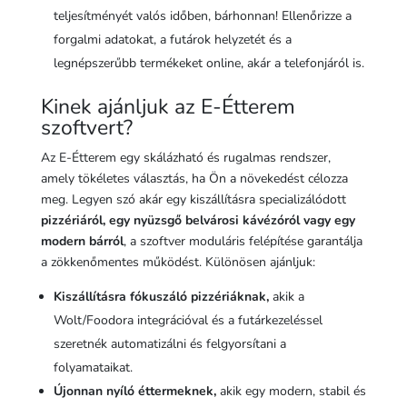
teljesítményét valós időben, bárhonnan! Ellenőrizze a
forgalmi adatokat, a futárok helyzetét és a
legnépszerűbb termékeket online, akár a telefonjáról is.
Kinek ajánljuk az E-Étterem
szoftvert?
Az E-Étterem egy skálázható és rugalmas rendszer,
amely tökéletes választás, ha Ön a növekedést célozza
meg. Legyen szó akár egy kiszállításra specializálódott
pizzériáról, egy nyüzsgő belvárosi kávézóról vagy egy
modern bárról
, a szoftver moduláris felépítése garantálja
a zökkenőmentes működést. Különösen ajánljuk:
Kiszállításra fókuszáló pizzériáknak,
akik a
Wolt/Foodora integrációval és a futárkezeléssel
szeretnék automatizálni és felgyorsítani a
folyamataikat.
Újonnan nyíló éttermeknek,
akik egy modern, stabil és