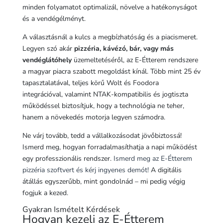
minden folyamatot optimalizál, növelve a hatékonyságot
és a vendégélményt.
A választásnál a kulcs a megbízhatóság és a piacismeret.
Legyen szó akár
pizzéria, kávézó, bár, vagy más
vendéglátóhely
üzemeltetéséről, az E-Étterem rendszere
a magyar piacra szabott megoldást kínál. Több mint 25 év
tapasztalatával, teljes körű Wolt és Foodora
integrációval, valamint NTAK-kompatibilis és jogtiszta
működéssel biztosítjuk, hogy a technológia ne teher,
hanem a növekedés motorja legyen számodra.
Ne várj tovább, tedd a vállalkozásodat jövőbiztossá!
Ismerd meg, hogyan forradalmasíthatja a napi működést
egy professzionális rendszer.
Ismerd meg az E-Étterem
pizzéria szoftvert és kérj ingyenes demót!
A digitális
átállás egyszerűbb, mint gondolnád – mi pedig végig
fogjuk a kezed.
Gyakran Ismételt Kérdések
Hogyan kezeli az E-Étterem