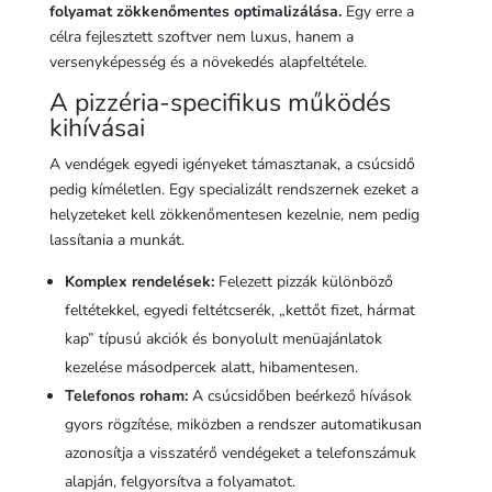
folyamat zökkenőmentes optimalizálása.
Egy erre a
célra fejlesztett szoftver nem luxus, hanem a
versenyképesség és a növekedés alapfeltétele.
A pizzéria-specifikus működés
kihívásai
A vendégek egyedi igényeket támasztanak, a csúcsidő
pedig kíméletlen. Egy specializált rendszernek ezeket a
helyzeteket kell zökkenőmentesen kezelnie, nem pedig
lassítania a munkát.
Komplex rendelések:
Felezett pizzák különböző
feltétekkel, egyedi feltétcserék, „kettőt fizet, hármat
kap” típusú akciók és bonyolult menüajánlatok
kezelése másodpercek alatt, hibamentesen.
Telefonos roham:
A csúcsidőben beérkező hívások
gyors rögzítése, miközben a rendszer automatikusan
azonosítja a visszatérő vendégeket a telefonszámuk
alapján, felgyorsítva a folyamatot.