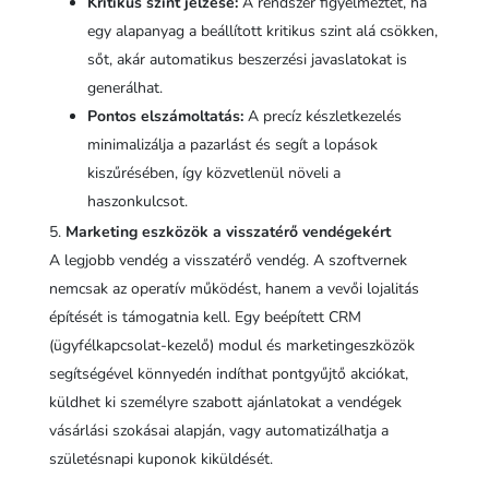
Kritikus szint jelzése:
A rendszer figyelmeztet, ha
egy alapanyag a beállított kritikus szint alá csökken,
sőt, akár automatikus beszerzési javaslatokat is
generálhat.
Pontos elszámoltatás:
A precíz készletkezelés
minimalizálja a pazarlást és segít a lopások
kiszűrésében, így közvetlenül növeli a
haszonkulcsot.
Marketing eszközök a visszatérő vendégekért
A legjobb vendég a visszatérő vendég. A szoftvernek
nemcsak az operatív működést, hanem a vevői lojalitás
építését is támogatnia kell. Egy beépített CRM
(ügyfélkapcsolat-kezelő) modul és marketingeszközök
segítségével könnyedén indíthat pontgyűjtő akciókat,
küldhet ki személyre szabott ajánlatokat a vendégek
vásárlási szokásai alapján, vagy automatizálhatja a
születésnapi kuponok kiküldését.