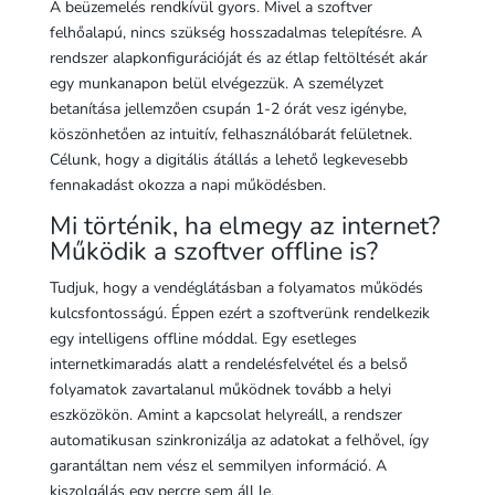
A beüzemelés rendkívül gyors. Mivel a szoftver
felhőalapú, nincs szükség hosszadalmas telepítésre. A
rendszer alapkonfigurációját és az étlap feltöltését akár
egy munkanapon belül elvégezzük. A személyzet
betanítása jellemzően csupán 1-2 órát vesz igénybe,
köszönhetően az intuitív, felhasználóbarát felületnek.
Célunk, hogy a digitális átállás a lehető legkevesebb
fennakadást okozza a napi működésben.
Mi történik, ha elmegy az internet?
Működik a szoftver offline is?
Tudjuk, hogy a vendéglátásban a folyamatos működés
kulcsfontosságú. Éppen ezért a szoftverünk rendelkezik
egy intelligens offline móddal. Egy esetleges
internetkimaradás alatt a rendelésfelvétel és a belső
folyamatok zavartalanul működnek tovább a helyi
eszközökön. Amint a kapcsolat helyreáll, a rendszer
automatikusan szinkronizálja az adatokat a felhővel, így
garantáltan nem vész el semmilyen információ. A
kiszolgálás egy percre sem áll le.