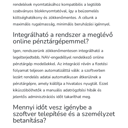
rendelések nyomtatásához kompatibilis a legtöbb
szabványos blokknyomtatóval, így a beüzemelés
költséghatékony és zökkenőmentes. A célunk a
maximális rugalmasság, minimális beruházási igénnyel.
Integrálható a rendszer a meglévő
online pénztárgépemmel?
Igen, rendszerünk zökkenőmentesen integrálható a
legelterjedtebb, NAV-engedéllyel rendelkező online
pénztárgép modellekkel. Az integráció révén a fizetési
folyamat teljesen automatizálttá válik: a szoftverben
lezárt rendelés adatai automatikusan átkerülnek a
pénztárgépre, amely kiállítja a hivatalos nyugtát. Ezzel
kiküszöbölhetők a manuális adatrögzítési hibák és
jelentős adminisztrációs időt takaríthat meg.
Mennyi időt vesz igénybe a
szoftver telepítése és a személyzet
betanítása?