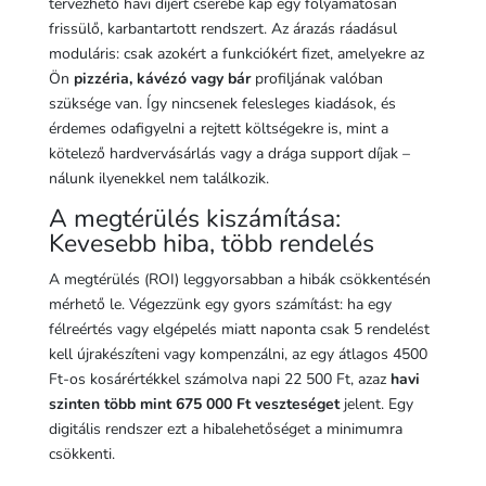
tervezhető havi díjért cserébe kap egy folyamatosan
frissülő, karbantartott rendszert. Az árazás ráadásul
moduláris: csak azokért a funkciókért fizet, amelyekre az
Ön
pizzéria, kávézó vagy bár
profiljának valóban
szüksége van. Így nincsenek felesleges kiadások, és
érdemes odafigyelni a rejtett költségekre is, mint a
kötelező hardvervásárlás vagy a drága support díjak –
nálunk ilyenekkel nem találkozik.
A megtérülés kiszámítása:
Kevesebb hiba, több rendelés
A megtérülés (ROI) leggyorsabban a hibák csökkentésén
mérhető le. Végezzünk egy gyors számítást: ha egy
félreértés vagy elgépelés miatt naponta csak 5 rendelést
kell újrakészíteni vagy kompenzálni, az egy átlagos 4500
Ft-os kosárértékkel számolva napi 22 500 Ft, azaz
havi
szinten több mint 675 000 Ft veszteséget
jelent. Egy
digitális rendszer ezt a hibalehetőséget a minimumra
csökkenti.