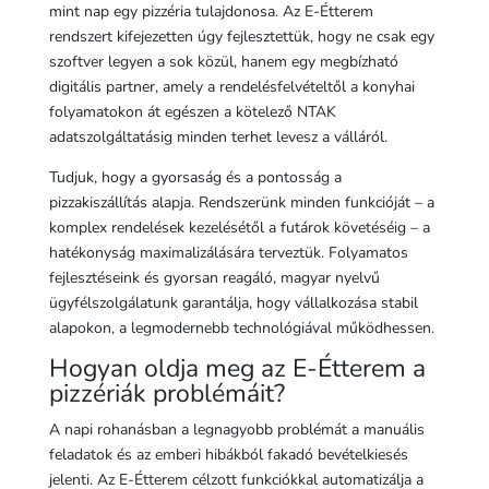
mint nap egy pizzéria tulajdonosa. Az E-Étterem
rendszert kifejezetten úgy fejlesztettük, hogy ne csak egy
szoftver legyen a sok közül, hanem egy megbízható
digitális partner, amely a rendelésfelvételtől a konyhai
folyamatokon át egészen a kötelező NTAK
adatszolgáltatásig minden terhet levesz a válláról.
Tudjuk, hogy a gyorsaság és a pontosság a
pizzakiszállítás alapja. Rendszerünk minden funkcióját – a
komplex rendelések kezelésétől a futárok követéséig – a
hatékonyság maximalizálására terveztük. Folyamatos
fejlesztéseink és gyorsan reagáló, magyar nyelvű
ügyfélszolgálatunk garantálja, hogy vállalkozása stabil
alapokon, a legmodernebb technológiával működhessen.
Hogyan oldja meg az E-Étterem a
pizzériák problémáit?
A napi rohanásban a legnagyobb problémát a manuális
feladatok és az emberi hibákból fakadó bevételkiesés
jelenti. Az E-Étterem célzott funkciókkal automatizálja a