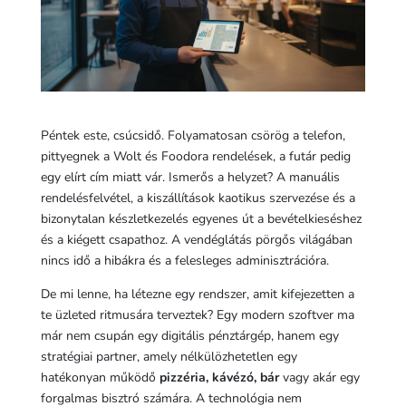
Péntek este, csúcsidő. Folyamatosan csörög a telefon,
pittyegnek a Wolt és Foodora rendelések, a futár pedig
egy elírt cím miatt vár. Ismerős a helyzet? A manuális
rendelésfelvétel, a kiszállítások kaotikus szervezése és a
bizonytalan készletkezelés egyenes út a bevételkieséshez
és a kiégett csapathoz. A vendéglátás pörgős világában
nincs idő a hibákra és a felesleges adminisztrációra.
De mi lenne, ha létezne egy rendszer, amit kifejezetten a
te üzleted ritmusára terveztek? Egy modern szoftver ma
már nem csupán egy digitális pénztárgép, hanem egy
stratégiai partner, amely nélkülözhetetlen egy
hatékonyan működő
pizzéria, kávézó, bár
vagy akár egy
forgalmas bisztró számára. A technológia nem