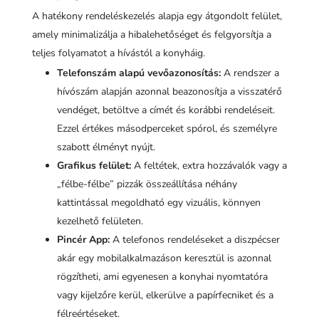
A hatékony rendeléskezelés alapja egy átgondolt felület,
amely minimalizálja a hibalehetőséget és felgyorsítja a
teljes folyamatot a hívástól a konyháig.
Telefonszám alapú vevőazonosítás:
A rendszer a
hívószám alapján azonnal beazonosítja a visszatérő
vendéget, betöltve a címét és korábbi rendeléseit.
Ezzel értékes másodperceket spórol, és személyre
szabott élményt nyújt.
Grafikus felület:
A feltétek, extra hozzávalók vagy a
„félbe-félbe” pizzák összeállítása néhány
kattintással megoldható egy vizuális, könnyen
kezelhető felületen.
Pincér App:
A telefonos rendeléseket a diszpécser
akár egy mobilalkalmazáson keresztül is azonnal
rögzítheti, ami egyenesen a konyhai nyomtatóra
vagy kijelzőre kerül, elkerülve a papírfecniket és a
félreértéseket.