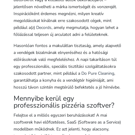
jelentősen növelheti a márka ismertségét és vonzerejét.
Inspirációként érdemes megnézni, milyen kreatív
megoldásokat kínálnak erre szakosodott cégek, mint
például a(z)
Decords
, amely megmutatja, hogyan lehet a
fóliázással teljesen új arculatot adni a felületeknek.
Hasonlóan fontos a makulátlan tisztaság, amely alapvető
a vendégek bizalmának elnyeréséhez és a hatósági
előírásoknak való megfeleléshez. A napi takarításon túl
egy professzionális, speciális tisztítási szolgáltatásokra
szakosodott partner, mint például a
Do Pure Cleaning
,
garantálhatja a konyha és a vendégtér higiéniáját, ami
hosszú távon szintén megtérülő befektetés a jó hírnévbe.
Mennyibe kerül egy
professzionális pizzéria szoftver?
Felejtse el a milliós egyszeri beruházásokat! A mai
szoftverek havi előfizetéses, SaaS (Software as a Service)
modellben működnek. Ez azt jelenti, hogy alacsony,