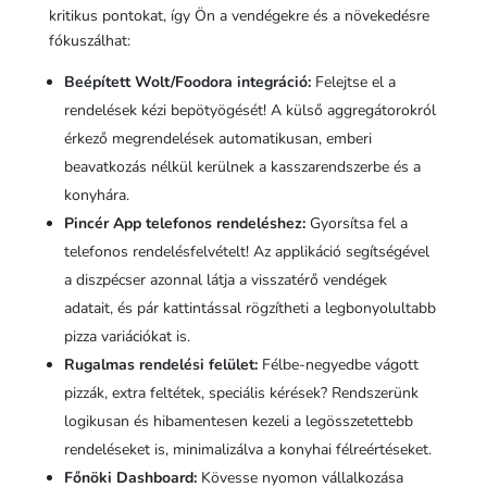
kritikus pontokat, így Ön a vendégekre és a növekedésre
fókuszálhat:
Beépített Wolt/Foodora integráció:
Felejtse el a
rendelések kézi bepötyögését! A külső aggregátorokról
érkező megrendelések automatikusan, emberi
beavatkozás nélkül kerülnek a kasszarendszerbe és a
konyhára.
Pincér App telefonos rendeléshez:
Gyorsítsa fel a
telefonos rendelésfelvételt! Az applikáció segítségével
a diszpécser azonnal látja a visszatérő vendégek
adatait, és pár kattintással rögzítheti a legbonyolultabb
pizza variációkat is.
Rugalmas rendelési felület:
Félbe-negyedbe vágott
pizzák, extra feltétek, speciális kérések? Rendszerünk
logikusan és hibamentesen kezeli a legösszetettebb
rendeléseket is, minimalizálva a konyhai félreértéseket.
Főnöki Dashboard:
Kövesse nyomon vállalkozása