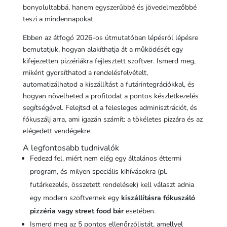
bonyolultabbá, hanem egyszerűbbé és jövedelmezőbbé
teszi a mindennapokat.
Ebben az átfogó 2026-os útmutatóban lépésről lépésre
bemutatjuk, hogyan alakíthatja át a működését egy
kifejezetten pizzériákra fejlesztett szoftver. Ismerd meg,
miként gyorsíthatod a rendelésfelvételt,
automatizálhatod a kiszállítást a futárintegrációkkal, és
hogyan növelheted a profitodat a pontos készletkezelés
segítségével. Felejtsd el a felesleges adminisztrációt, és
fókuszálj arra, ami igazán számít: a tökéletes pizzára és az
elégedett vendégekre.
A legfontosabb tudnivalók
Fedezd fel, miért nem elég egy általános éttermi
program, és milyen speciális kihívásokra (pl.
futárkezelés, összetett rendelések) kell választ adnia
egy modern szoftvernek egy
kiszállításra fókuszáló
pizzéria vagy street food bár
esetében.
Ismerd meg az 5 pontos ellenőrzőlistát, amellyel