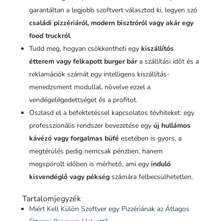
garantáltan a legjobb szoftvert választod ki, legyen szó
családi pizzériáról, modern bisztróról vagy akár egy
food truckról
.
Tudd meg, hogyan csökkentheti egy
kiszállítós
étterem vagy felkapott burger bár
a szállítási időt és a
reklamációk számát egy intelligens kiszállítás-
menedzsment modullal, növelve ezzel a
vendégelégedettséget és a profitot.
Oszlasd el a befektetéssel kapcsolatos tévhiteket: egy
professzionális rendszer bevezetése egy
új hullámos
kávézó vagy forgalmas büfé
esetében is gyors, a
megtérülés pedig nemcsak pénzben, hanem
megspórolt időben is mérhető, ami egy
induló
kisvendéglő vagy pékség
számára felbecsülhetetlen.
Tartalomjegyzék
Miért Kell Külön Szoftver egy Pizzériának az Átlagos