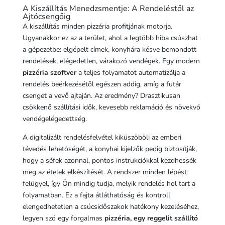
A Kiszállítás Menedzsmentje: A Rendeléstől az
Ajtócsengőig
A kiszállítás minden pizzéria profitjának motorja.
Ugyanakkor ez az a terület, ahol a legtöbb hiba csúszhat
a gépezetbe: elgépelt címek, konyhára késve bemondott
rendelések, elégedetlen, várakozó vendégek. Egy modern
pizzéria szoftver
a teljes folyamatot automatizálja a
rendelés beérkezésétől egészen addig, amíg a futár
csenget a vevő ajtaján. Az eredmény? Drasztikusan
csökkenő szállítási idők, kevesebb reklamáció és növekvő
vendégelégedettség.
A digitalizált rendelésfelvétel kiküszöböli az emberi
tévedés lehetőségét, a konyhai kijelzők pedig biztosítják,
hogy a séfek azonnal, pontos instrukciókkal kezdhessék
meg az ételek elkészítését. A rendszer minden lépést
felügyel, így Ön mindig tudja, melyik rendelés hol tart a
folyamatban. Ez a fajta átláthatóság és kontroll
elengedhetetlen a csúcsidőszakok hatékony kezeléséhez,
legyen szó egy forgalmas
pizzéria, egy reggelit szállító