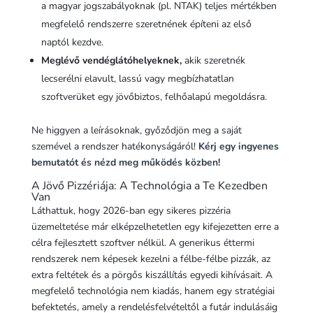
a magyar jogszabályoknak (pl. NTAK) teljes mértékben
megfelelő rendszerre szeretnének építeni az első
naptól kezdve.
Meglévő vendéglátóhelyeknek,
akik szeretnék
lecserélni elavult, lassú vagy megbízhatatlan
szoftverüket egy jövőbiztos, felhőalapú megoldásra.
Ne higgyen a leírásoknak, győződjön meg a saját
szemével a rendszer hatékonyságáról!
Kérj egy ingyenes
bemutatót és nézd meg működés közben!
A Jövő Pizzériája: A Technológia a Te Kezedben
Van
Láthattuk, hogy 2026-ban egy sikeres pizzéria
üzemeltetése már elképzelhetetlen egy kifejezetten erre a
célra fejlesztett szoftver nélkül. A generikus éttermi
rendszerek nem képesek kezelni a félbe-félbe pizzák, az
extra feltétek és a pörgős kiszállítás egyedi kihívásait. A
megfelelő technológia nem kiadás, hanem egy stratégiai
befektetés, amely a rendelésfelvételtől a futár indulásáig