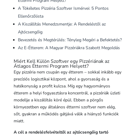
Éttermi Program Helyett?
A Tökéletes Pizzéria Szoftver Ismérvei: 5 Pontos
Ellenőrzőlista
A Kiszállítás Menedzsmentje: A Rendeléstől az
Ajtócsengőig
Bevezetés és Megtérülés: Tényleg Megéri a Befektetés?
Az E-Étterem: A Magyar Pizzériákra Szabott Megoldás
Miért Kell Külön Szoftver egy Pizzériának az
Átlagos Éttermi Program Helyett?
Egy pizzéria nem csupán egy étterem – sokkal inkább egy
precíziós logisztikai központ, ahol a gyorsaság és a
hatékonyság a profit kulcsa. Míg egy hagyományos
étterem a helyi fogyasztásra koncentrál, a pizzériák üzleti
modellje a kiszállítás köré épül. Ebben a pörgős
környezetben egy általános éttermi szoftver nem elég,
sőt, gyakran a működés gátjává válik a hiányzó funkciók
miatt.
A cél a rendelésfelvételtől az ajtócsengőig tartó