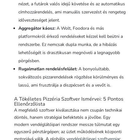
nézet, a futárok valós idejű követése és az automatikus
címhozzárendelés, ami manuális szervezést és rengeteg
időveszteséget jelent.
Aggregátor káosz:
A Wolt, Foodora és más
platformokról érkező rendeléseket kézzel kell beütni a
rendszerbe. Ez nemcsak dupla munka, de a hibázás
lehetőségét is drasztikusan megnöveli a legnagyobb
pörgésben.
Rugalmatlan rendelésfelület:
A bonyolultabb,
sokváltozós pizzarendelések rögzítése körülményes és
lassú, ami frusztrálja a diszpécsert és a vevőt is.
A Tökéletes Pizzéria Szoftver Ismérvei: 5 Pontos
Ellenőrzőlista
A megfelelő szoftver kiválasztása nem csupán technikai
döntés, hanem stratégiai befektetés a jövőbe. Egy
modern vendéglátóipari rendszer messze túlmutat egy
egyszerű pénztárgépen; az üzlet működésének központi
motorjává válik. A globális
vendéglátóipari szoftverpiac