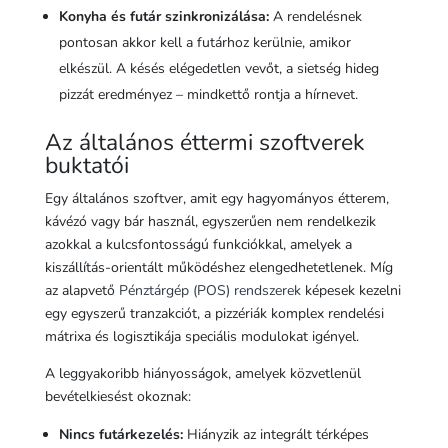
Konyha és futár szinkronizálása:
A rendelésnek
pontosan akkor kell a futárhoz kerülnie, amikor
elkészül. A késés elégedetlen vevőt, a sietség hideg
pizzát eredményez – mindkettő rontja a hírnevet.
Az általános éttermi szoftverek
buktatói
Egy általános szoftver, amit egy hagyományos étterem,
kávézó vagy bár használ, egyszerűen nem rendelkezik
azokkal a kulcsfontosságú funkciókkal, amelyek a
kiszállítás-orientált működéshez elengedhetetlenek. Míg
az alapvető
Pénztárgép (POS) rendszerek
képesek kezelni
egy egyszerű tranzakciót, a pizzériák komplex rendelési
mátrixa és logisztikája speciális modulokat igényel.
A leggyakoribb hiányosságok, amelyek közvetlenül
bevételkiesést okoznak:
Nincs futárkezelés:
Hiányzik az integrált térképes