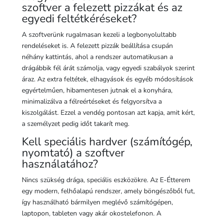
szoftver a felezett pizzákat és az
egyedi feltétkéréseket?
A szoftverünk rugalmasan kezeli a legbonyolultabb
rendeléseket is. A felezett pizzák beállítása csupán
néhány kattintás, ahol a rendszer automatikusan a
drágábbik fél árát számolja, vagy egyedi szabályok szerint
áraz. Az extra feltétek, elhagyások és egyéb módosítások
egyértelműen, hibamentesen jutnak el a konyhára,
minimalizálva a félreértéseket és felgyorsítva a
kiszolgálást. Ezzel a vendég pontosan azt kapja, amit kért,
a személyzet pedig időt takarít meg.
Kell speciális hardver (számítógép,
nyomtató) a szoftver
használatához?
Nincs szükség drága, speciális eszközökre. Az E-Étterem
egy modern, felhőalapú rendszer, amely böngészőből fut,
így használható bármilyen meglévő számítógépen,
laptopon, tableten vagy akár okostelefonon. A