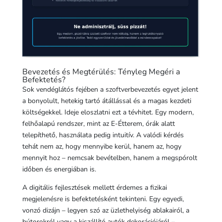
Bevezetés és Megtérülés: Tényleg Megéri a
Befektetés?
Sok vendéglátós fejében a szoftverbevezetés egyet jelent
a bonyolult, hetekig tartó átállással és a magas kezdeti
költségekkel. Ideje eloszlatni ezt a tévhitet. Egy modern,
felhőalapú rendszer, mint az E-Étterem, órák alatt
telepíthető, használata pedig intuitív. A valódi kérdés
tehát nem az, hogy mennyibe kerül, hanem az, hogy
mennyit hoz – nemcsak bevételben, hanem a megspórolt
időben és energiában is.
A digitális fejlesztések mellett érdemes a fizikai
megjelenésre is befektetésként tekinteni. Egy egyedi,
vonzó dizájn – legyen szó az üzlethelyiség ablakairól, a
bútorokról vagy a kiszállító autók dekorációjáról –