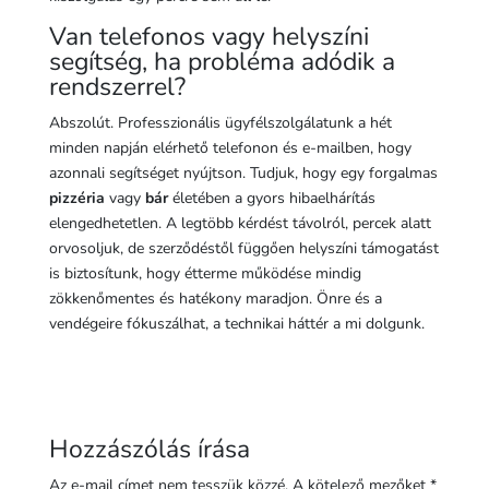
Van telefonos vagy helyszíni
segítség, ha probléma adódik a
rendszerrel?
Abszolút. Professzionális ügyfélszolgálatunk a hét
minden napján elérhető telefonon és e-mailben, hogy
azonnali segítséget nyújtson. Tudjuk, hogy egy forgalmas
pizzéria
vagy
bár
életében a gyors hibaelhárítás
elengedhetetlen. A legtöbb kérdést távolról, percek alatt
orvosoljuk, de szerződéstől függően helyszíni támogatást
is biztosítunk, hogy étterme működése mindig
zökkenőmentes és hatékony maradjon. Önre és a
vendégeire fókuszálhat, a technikai háttér a mi dolgunk.
Hozzászólás írása
Az e-mail címet nem tesszük közzé.
A kötelező mezőket
*