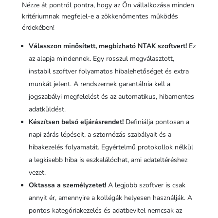
Nézze át pontról pontra, hogy az Ön vállalkozása minden
kritériumnak megfelel-e a zökkenőmentes működés
érdekében!
Válasszon minősített, megbízható NTAK szoftvert!
Ez
az alapja mindennek. Egy rosszul megválasztott,
instabil szoftver folyamatos hibalehetőséget és extra
munkát jelent. A rendszernek garantálnia kell a
jogszabályi megfelelést és az automatikus, hibamentes
adatküldést.
Készítsen belső eljárásrendet!
Definiálja pontosan a
napi zárás lépéseit, a sztornózás szabályait és a
hibakezelés folyamatát. Egyértelmű protokollok nélkül
a legkisebb hiba is eszkalálódhat, ami adateltéréshez
vezet.
Oktassa a személyzetet!
A legjobb szoftver is csak
annyit ér, amennyire a kollégák helyesen használják. A
pontos kategóriakezelés és adatbevitel nemcsak az