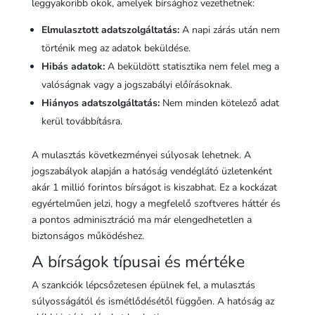
leggyakoribb okok, amelyek bírsághoz vezethetnek:
Elmulasztott adatszolgáltatás:
A napi zárás után nem
történik meg az adatok beküldése.
Hibás adatok:
A beküldött statisztika nem felel meg a
valóságnak vagy a jogszabályi előírásoknak.
Hiányos adatszolgáltatás:
Nem minden kötelező adat
kerül továbbításra.
A mulasztás következményei súlyosak lehetnek. A
jogszabályok alapján a hatóság vendéglátó üzletenként
akár 1 millió forintos bírságot is kiszabhat. Ez a kockázat
egyértelműen jelzi, hogy a megfelelő szoftveres háttér és
a pontos adminisztráció ma már elengedhetetlen a
biztonságos működéshez.
A bírságok típusai és mértéke
A szankciók lépcsőzetesen épülnek fel, a mulasztás
súlyosságától és ismétlődésétől függően. A hatóság az