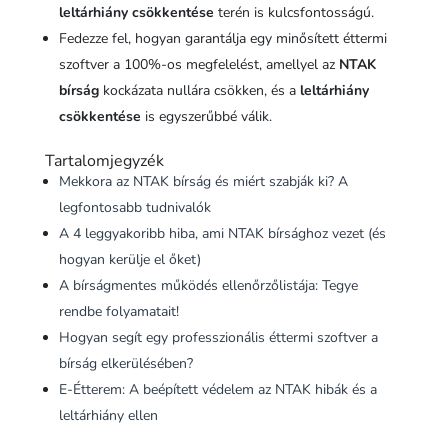
leltárhiány csökkentése
terén is kulcsfontosságú.
Fedezze fel, hogyan garantálja egy minősített éttermi
szoftver a 100%-os megfelelést, amellyel az
NTAK
bírság
kockázata nullára csökken, és a
leltárhiány
csökkentése
is egyszerűbbé válik.
Tartalomjegyzék
Mekkora az NTAK bírság és miért szabják ki? A
legfontosabb tudnivalók
A 4 leggyakoribb hiba, ami NTAK bírsághoz vezet (és
hogyan kerülje el őket)
A bírságmentes működés ellenőrzőlistája: Tegye
rendbe folyamatait!
Hogyan segít egy professzionális éttermi szoftver a
bírság elkerülésében?
E-Étterem: A beépített védelem az NTAK hibák és a
leltárhiány ellen