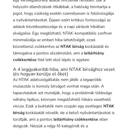
egy vendéglátóhely adatai nincsenek rendben. Bár a
helyszíni ellenőrzések ritkábbak, a hatóság fenntartja a
jogot, hogy szükség esetén személyesen is felülvizsgálja
a nyilvántartásokat. Éppen ezért kritikus fontosságú az
adatok következetessége és a napi zárások hibátlan
elvégzése. Egy megbízható, NTAK-kompatibilis szoftver
minimalizálja az emberi hiba lehetőségét, ezzel
közvetlenül csökkentve az
NTAK bírság
kockázatát és
támogatva a pontos elszámolást, ami a
leltárhiány
csökkentése
felé tett első lépés is egyben.
A 4 leggyakoribb hiba, ami NTAK bírsághoz vezet
(és hogyan kerülje el őket)
Az NTAK adatszolgáltatás nem játék: a legapróbb
mulasztás is komoly bírságot vonhat maga után. A
tapasztalatok azt mutatják, hogy a problémák többsége
néhány tipikus, könnyen megelőzhető hibára vezethető
vissza. Ezek a buktatók nem csupán egy esetleges
NTAK
bírság
kockázatát növelik, de a belső nyilvántartásokat is
torzítják, ami a pontos
leltárhiány csökkentése
ellen
dolgozik. Nézzük a négy fő kategóriát és a