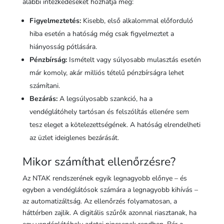
alábbi intézkedéseket hozhatja meg:
Figyelmeztetés:
Kisebb, első alkalommal előforduló
hiba esetén a hatóság még csak figyelmeztet a
hiányosság pótlására.
Pénzbírság:
Ismételt vagy súlyosabb mulasztás esetén
már komoly, akár milliós tételű pénzbírságra lehet
számítani.
Bezárás:
A legsúlyosabb szankció, ha a
vendéglátóhely tartósan és felszólítás ellenére sem
tesz eleget a kötelezettségének. A hatóság elrendelheti
az üzlet ideiglenes bezárását.
Mikor számíthat ellenőrzésre?
Az NTAK rendszerének egyik legnagyobb előnye – és
egyben a vendéglátósok számára a legnagyobb kihívás –
az automatizáltság. Az ellenőrzés folyamatosan, a
háttérben zajlik. A digitális szűrők azonnal riasztanak, ha