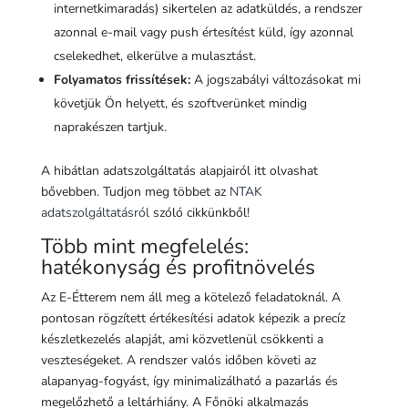
internetkimaradás) sikertelen az adatküldés, a rendszer
azonnal e-mail vagy push értesítést küld, így azonnal
cselekedhet, elkerülve a mulasztást.
Folyamatos frissítések:
A jogszabályi változásokat mi
követjük Ön helyett, és szoftverünket mindig
naprakészen tartjuk.
A hibátlan adatszolgáltatás alapjairól itt olvashat
bővebben. Tudjon meg többet az
NTAK
adatszolgáltatásról
szóló cikkünkből!
Több mint megfelelés:
hatékonyság és profitnövelés
Az E-Étterem nem áll meg a kötelező feladatoknál. A
pontosan rögzített értékesítési adatok képezik a precíz
készletkezelés alapját, ami közvetlenül csökkenti a
veszteségeket. A rendszer valós időben követi az
alapanyag-fogyást, így minimalizálható a pazarlás és
megelőzhető a leltárhiány. A Főnöki alkalmazás