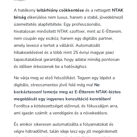
A hatékony
leltárhiány csökkentése
és a rettegett
NTAK
bírság
elkerülése nem luxus, hanem a stabil, jövedelmező
üzemeltetés alapfeltétele. Egy professzionális,
hivatalosan minősített NTAK szoftver, mint az E-Étterem,
nem csupán egy eszköz, hanem egy digitális partner,
amely leveszi a terhet a válláról. Automatizált
hibakezelésével és a több mint 25 évnyi magyar piaci
tapasztalatával garantálja, hogy adatai mindig pontosan
és időben érkezzenek be a hatósághoz.
Ne várja meg az első felszólítást. Tegyen egy lépést a
digitális, stresszmentes jövő felé még ma!
Ne
kockáztasson! Ismerje meg az E-Étterem NTAK-biztos
megoldását egy ingyenes konzultáció keretében!
Fordítsa a kötelezettséget előnnyé, és fókuszáljon arra,
ami igazán számít: a vendégeire és a növekedésre.
És amikor sikeresen automatizálta a folyamatokat és
végre hátradőlhet, talán ideje lesz egy jól megérdemelt