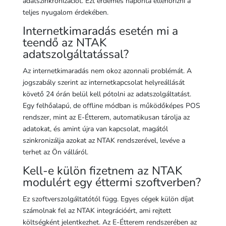
adatszinkronizációt. Ezt érdemes naponta ellenőrizni a
teljes nyugalom érdekében.
Internetkimaradás esetén mi a
teendő az NTAK
adatszolgáltatással?
Az internetkimaradás nem okoz azonnali problémát. A
jogszabály szerint az internetkapcsolat helyreállását
követő 24 órán belül kell pótolni az adatszolgáltatást.
Egy felhőalapú, de offline módban is működőképes POS
rendszer, mint az E-Étterem, automatikusan tárolja az
adatokat, és amint újra van kapcsolat, magától
szinkronizálja azokat az NTAK rendszerével, levéve a
terhet az Ön válláról.
Kell-e külön fizetnem az NTAK
modulért egy éttermi szoftverben?
Ez szoftverszolgáltatótól függ. Egyes cégek külön díjat
számolnak fel az NTAK integrációért, ami rejtett
költségként jelentkezhet. Az E-Étterem rendszerében az