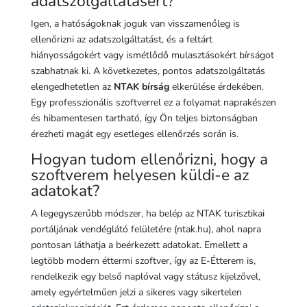
adatszolgáltatásért?
Igen, a hatóságoknak joguk van visszamenőleg is
ellenőrizni az adatszolgáltatást, és a feltárt
hiányosságokért vagy ismétlődő mulasztásokért bírságot
szabhatnak ki. A következetes, pontos adatszolgáltatás
elengedhetetlen az
NTAK bírság
elkerülése érdekében.
Egy professzionális szoftverrel ez a folyamat naprakészen
és hibamentesen tartható, így Ön teljes biztonságban
érezheti magát egy esetleges ellenőrzés során is.
Hogyan tudom ellenőrizni, hogy a
szoftverem helyesen küldi-e az
adatokat?
A legegyszerűbb módszer, ha belép az NTAK turisztikai
portáljának vendéglátó felületére (ntak.hu), ahol napra
pontosan láthatja a beérkezett adatokat. Emellett a
legtöbb modern éttermi szoftver, így az E-Étterem is,
rendelkezik egy belső naplóval vagy státusz kijelzővel,
amely egyértelműen jelzi a sikeres vagy sikertelen