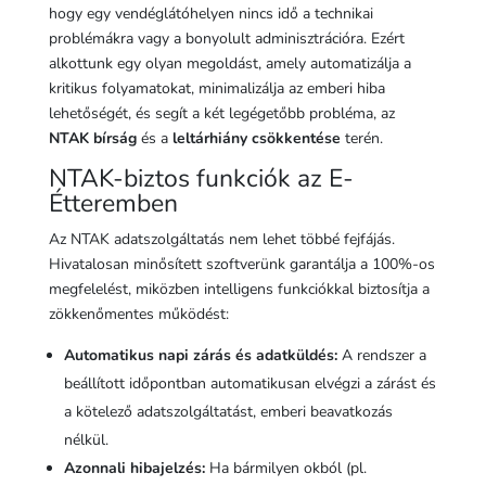
hogy egy vendéglátóhelyen nincs idő a technikai
problémákra vagy a bonyolult adminisztrációra. Ezért
alkottunk egy olyan megoldást, amely automatizálja a
kritikus folyamatokat, minimalizálja az emberi hiba
lehetőségét, és segít a két legégetőbb probléma, az
NTAK bírság
és a
leltárhiány csökkentése
terén.
NTAK-biztos funkciók az E-
Étteremben
Az NTAK adatszolgáltatás nem lehet többé fejfájás.
Hivatalosan minősített szoftverünk garantálja a 100%-os
megfelelést, miközben intelligens funkciókkal biztosítja a
zökkenőmentes működést:
Automatikus napi zárás és adatküldés:
A rendszer a
beállított időpontban automatikusan elvégzi a zárást és
a kötelező adatszolgáltatást, emberi beavatkozás
nélkül.
Azonnali hibajelzés:
Ha bármilyen okból (pl.