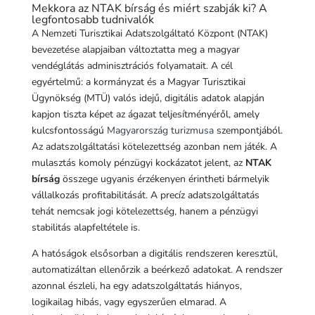
Mekkora az NTAK bírság és miért szabják ki? A
legfontosabb tudnivalók
A Nemzeti Turisztikai Adatszolgáltató Központ (NTAK)
bevezetése alapjaiban változtatta meg a magyar
vendéglátás adminisztrációs folyamatait. A cél
egyértelmű: a kormányzat és a Magyar Turisztikai
Ügynökség (MTÜ) valós idejű, digitális adatok alapján
kapjon tiszta képet az ágazat teljesítményéről, amely
kulcsfontosságú
Magyarország turizmusa
szempontjából.
Az adatszolgáltatási kötelezettség azonban nem játék. A
mulasztás komoly pénzügyi kockázatot jelent, az
NTAK
bírság
összege ugyanis érzékenyen érintheti bármelyik
vállalkozás profitabilitását. A precíz adatszolgáltatás
tehát nemcsak jogi kötelezettség, hanem a pénzügyi
stabilitás alapfeltétele is.
A hatóságok elsősorban a digitális rendszeren keresztül,
automatizáltan ellenőrzik a beérkező adatokat. A rendszer
azonnal észleli, ha egy adatszolgáltatás hiányos,
logikailag hibás, vagy egyszerűen elmarad. A