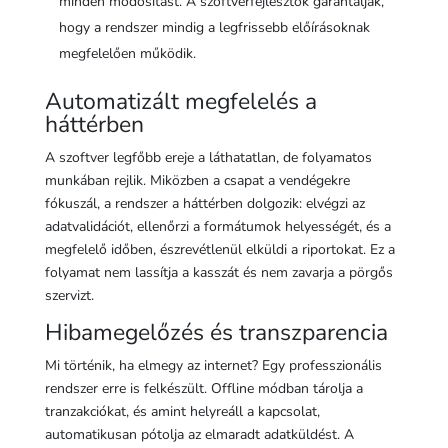
minden módosítást. A szoftverfejlesztők garantálják,
hogy a rendszer mindig a legfrissebb előírásoknak
megfelelően működik.
Automatizált megfelelés a
háttérben
A szoftver legfőbb ereje a láthatatlan, de folyamatos
munkában rejlik. Miközben a csapat a vendégekre
fókuszál, a rendszer a háttérben dolgozik: elvégzi az
adatvalidációt, ellenőrzi a formátumok helyességét, és a
megfelelő időben, észrevétlenül elküldi a riportokat. Ez a
folyamat nem lassítja a kasszát és nem zavarja a pörgős
szervizt.
Hibamegelőzés és transzparencia
Mi történik, ha elmegy az internet? Egy professzionális
rendszer erre is felkészült. Offline módban tárolja a
tranzakciókat, és amint helyreáll a kapcsolat,
automatikusan pótolja az elmaradt adatküldést. A