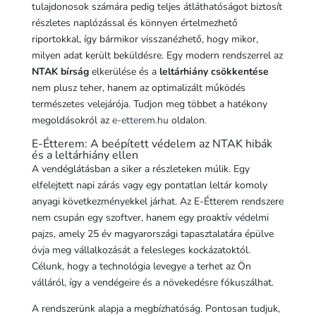
tulajdonosok számára pedig teljes átláthatóságot biztosít
részletes naplózással és könnyen értelmezhető
riportokkal, így bármikor visszanézhető, hogy mikor,
milyen adat került beküldésre. Egy modern rendszerrel az
NTAK bírság
elkerülése és a
leltárhiány csökkentése
nem plusz teher, hanem az optimalizált működés
természetes velejárója. Tudjon meg többet a hatékony
megoldásokról az
e-etterem.hu
oldalon.
E-Étterem: A beépített védelem az NTAK hibák
és a leltárhiány ellen
A vendéglátásban a siker a részleteken múlik. Egy
elfelejtett napi zárás vagy egy pontatlan leltár komoly
anyagi következményekkel járhat. Az E-Étterem rendszere
nem csupán egy szoftver, hanem egy proaktív védelmi
pajzs, amely 25 év magyarországi tapasztalatára épülve
óvja meg vállalkozását a felesleges kockázatoktól.
Célunk, hogy a technológia levegye a terhet az Ön
válláról, így a vendégeire és a növekedésre fókuszálhat.
A rendszerünk alapja a megbízhatóság. Pontosan tudjuk,