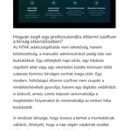
Hogyan segít egy professzionális éttermi szoftver
a bírság elkerülésében?
Az NTAK adatszolgáltatás nem lehetőség, hanem
kötelezettség, a manuális adminisztráció pedig tele van
buktatókkal. Egy elfelejtett napi zárás, egy hibásan
rögzített adat vagy egy sikertelen küldés könnyen több
százezer forintos bírságot vonhat maga után. Egy
modern, felhőalapú éttermi szoftver nem csupán a
rendelésfelvételt gyorsítja, hanem egy digitális védőhálót
is biztosít, amely szinte teljesen automatizálja a
megfelelési folyamatot és minimalizálja az emberi hiba
kockázatát.
A rendszer lényege, hogy leveszi a terhet a munkatársak
válláról. Ahelyett, hogy a nap végén valakinek eszébe