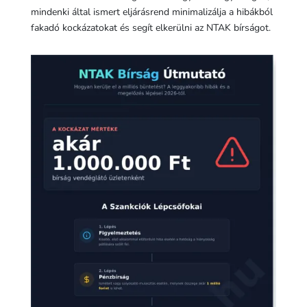
mindenki által ismert eljárásrend minimalizálja a hibákból
fakadó kockázatokat és segít elkerülni az NTAK bírságot.