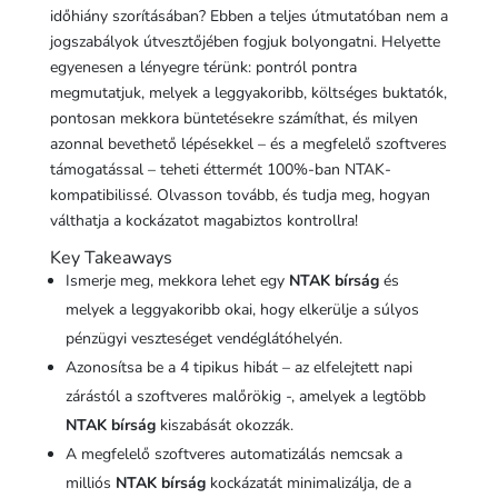
időhiány szorításában? Ebben a teljes útmutatóban nem a
jogszabályok útvesztőjében fogjuk bolyongatni. Helyette
egyenesen a lényegre térünk: pontról pontra
megmutatjuk, melyek a leggyakoribb, költséges buktatók,
pontosan mekkora büntetésekre számíthat, és milyen
azonnal bevethető lépésekkel – és a megfelelő szoftveres
támogatással – teheti éttermét 100%-ban NTAK-
kompatibilissé. Olvasson tovább, és tudja meg, hogyan
válthatja a kockázatot magabiztos kontrollra!
Key Takeaways
Ismerje meg, mekkora lehet egy
NTAK bírság
és
melyek a leggyakoribb okai, hogy elkerülje a súlyos
pénzügyi veszteséget vendéglátóhelyén.
Azonosítsa be a 4 tipikus hibát – az elfelejtett napi
zárástól a szoftveres malőrökig -, amelyek a legtöbb
NTAK bírság
kiszabását okozzák.
A megfelelő szoftveres automatizálás nemcsak a
milliós
NTAK bírság
kockázatát minimalizálja, de a