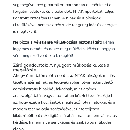
segítségével pedig bármikor, bárhonnan ellenőrizheti a
forgalmi adatokat és a beküldött NTAK riportokat, teljes
kontrollt biztosítva Önnek. A hibák és a bírságok
elkerülésével nemcsak pénzt, de rengeteg időt és energiát
is megtakarít.
Ne bízza a véletlenre vállalkozása biztonságát!
Kérjen
ingyenes demót, és nézze meg működés közben, hogyan
védi meg szoftverünk a bírságtól!
Záró gondolatok: A nyugodt működés kulcsa a
megelőzés
Ahogy útmutatónkból kiderült, az NTAK bírságok milliós
tételt is elérhetnek, és leggyakrabban olyan elkerülhető
adminisztratív hibákból fakadnak, mint a téves
adatszolgáltatás vagy a pontatlan készletkezelés. A jó hír
az, hogy ezek a kockázatok megfelelő folyamatokkal és a
modern technológia segítségével szinte teljesen
kiküszöbölhetők. A digitális átállás ma már nem választás
kérdése, hanem a versenyképes és szabályos működés
alapja.