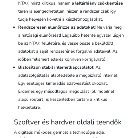
NTAK miatt kritikus, hanem a
leltárhiány csökkentése
terén is elengedhetetlen, hiszen a rendszer csak így
tudja helyesen követni a készletmozgásokat.
Rendszeresen ellenőrizze az adatokat!
Ne várja meg
a hatósági ellenőrzést! Legalább hetente egyszer lépjen
be az NTAK felületére, és vesse össze a beküldött
adatokat a saját rendszerének forgalmi adataival. Az
időben felismert eltérés könnyen korrigálható.
Biztosítson stabil internetkapcsolatot!
Az
adatszolgáltatás alapfeltétele a megbízható internet.
Egy esetleges kimaradás adatvesztést okozhat.
Érdemes egy másodlagos megoldást (pl. mobilnet
alapú routert) is készenlétben tartani a kritikus
helyzetekre.
Szoftver és hardver oldali teendők
A digitális működés gerincét a technológia adja.