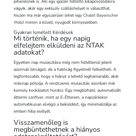
pihenésnek is. Aki egy igazán feltöltő kikapcsolódásra
vágyik, akár egy exkluzív szálláshelyet is választhat,
hiszen ma már egyszerűen lehet egy
Chalet Bayerischer
Wald mieten
a közeli, nyugodt környezetben.
Gyakran Ismételt Kérdések
Mi történik, ha egy napig
elfelejtem elküldeni az NTAK
adatokat?
Egyetlen nap mulasztása még nem feltétlenül jelent
azonnali bírságot, de a hatóság figyelmét felkeltheti. A
legfontosabb, hogy a hiányt a lehető leghamarabb, akár
másnap pótolja. A rendszeres mulasztás azonban már
komoly kockázatot hordoz. Egy megbízható, automatizált
éttermi szoftver, mint az E-Étterem, a napzáráskor
automatikusan elvégzi a beküldést, így minimalizálja az
emberi hiba esélyét.
Visszamenőleg is
megbüntethetnek a hiányos