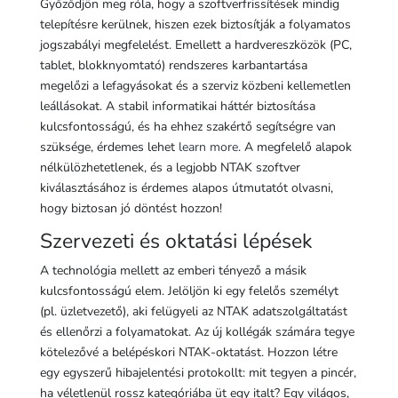
Győződjön meg róla, hogy a szoftverfrissítések mindig
telepítésre kerülnek, hiszen ezek biztosítják a folyamatos
jogszabályi megfelelést. Emellett a hardvereszközök (PC,
tablet, blokknyomtató) rendszeres karbantartása
megelőzi a lefagyásokat és a szerviz közbeni kellemetlen
leállásokat. A stabil informatikai háttér biztosítása
kulcsfontosságú, és ha ehhez szakértő segítségre van
szüksége, érdemes lehet
learn more
. A megfelelő alapok
nélkülözhetetlenek, és a legjobb NTAK szoftver
kiválasztásához is érdemes alapos útmutatót olvasni,
hogy biztosan jó döntést hozzon!
Szervezeti és oktatási lépések
A technológia mellett az emberi tényező a másik
kulcsfontosságú elem. Jelöljön ki egy felelős személyt
(pl. üzletvezető), aki felügyeli az NTAK adatszolgáltatást
és ellenőrzi a folyamatokat. Az új kollégák számára tegye
kötelezővé a belépéskori NTAK-oktatást. Hozzon létre
egy egyszerű hibajelentési protokollt: mit tegyen a pincér,
ha véletlenül rossz kategóriába üt egy italt? Egy világos,