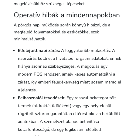
megelőzésükhöz szükséges lépéseket.
Operatív hibák a mindennapokban
A pörgős napi működés során könnyű hibázni, de a
megfelelő folyamatokkal és eszközökkel ezek
minimalizálhatók.
Elfelejtett napi zárás:
A leggyakoribb mulasztás. A
napi zárás küldi el a hivatalos forgalmi adatokat, ennek
hiánya azonnali szabályszegés. A megoldás egy
modern POS rendszer, amely képes automatizálni a
zárást, így emberi feledékenység miatt sosem marad el
a jelentés.
Felhasználói tévedések:
Egy rosszul bekategorizált
termék (pl. koktél üdítőként) vagy egy helytelenül
rögzített sztornó garantáltan eltérést okoz a beküldött
adatokban. A személyzet alapos betanítása
kulcsfontosságú, de egy logikusan felépített,