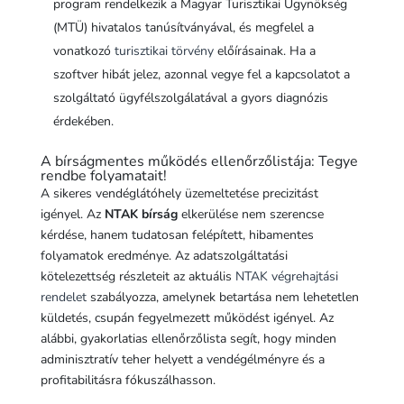
program rendelkezik a Magyar Turisztikai Ügynökség
(MTÜ) hivatalos tanúsítványával, és megfelel a
vonatkozó
turisztikai törvény
előírásainak. Ha a
szoftver hibát jelez, azonnal vegye fel a kapcsolatot a
szolgáltató ügyfélszolgálatával a gyors diagnózis
érdekében.
A bírságmentes működés ellenőrzőlistája: Tegye
rendbe folyamatait!
A sikeres vendéglátóhely üzemeltetése precizitást
igényel. Az
NTAK bírság
elkerülése nem szerencse
kérdése, hanem tudatosan felépített, hibamentes
folyamatok eredménye. Az adatszolgáltatási
kötelezettség részleteit az aktuális
NTAK végrehajtási
rendelet
szabályozza, amelynek betartása nem lehetetlen
küldetés, csupán fegyelmezett működést igényel. Az
alábbi, gyakorlatias ellenőrzőlista segít, hogy minden
adminisztratív teher helyett a vendégélményre és a
profitabilitásra fókuszálhasson.