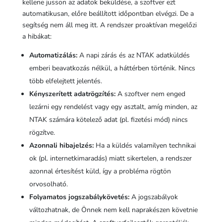
kellene jusson az adatok beküldése, a szoftver ezt
automatikusan, előre beállított időpontban elvégzi. De a
segítség nem áll meg itt. A rendszer proaktívan megelőzi
a hibákat:
Automatizálás:
A napi zárás és az NTAK adatküldés
emberi beavatkozás nélkül, a háttérben történik. Nincs
több elfelejtett jelentés.
Kényszerített adatrögzítés:
A szoftver nem enged
lezárni egy rendelést vagy egy asztalt, amíg minden, az
NTAK számára kötelező adat (pl. fizetési mód) nincs
rögzítve.
Azonnali hibajelzés:
Ha a küldés valamilyen technikai
ok (pl. internetkimaradás) miatt sikertelen, a rendszer
azonnal értesítést küld, így a probléma rögtön
orvosolható.
Folyamatos jogszabálykövetés:
A jogszabályok
változhatnak, de Önnek nem kell naprakészen követnie