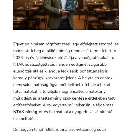
Egyetlen hibásan rögzített tétel, egy elfelejtett sztornó, és
máris ott lebeg a milliós bírság réme az étterme felett. A
2026-os év új kihívások elé állítja a vendéglátósokat: az
NTAK adatszolgáltatás minden eddiginél szigorúbb
ellenőrzés alá esik, ahol a legkisebb pontatlanság is
komoly pénzügyi kockázatot jelent. A helytelen adatok
nemcsak a hatóság figyelmét kelthetik fel, de a belső
folyamatokat is torzítják, megnehezítve a hatékony
működést és a
leltárhiány csökkentése
érdekében tett
erőfeszítéseket. A cél egyértelmű: elkerülni a fájdalmas
NTAK bírság
-ot és biztosítani a nyugodt, kiszámítható
üzemeltetést.
De hogyan lehet felkészülni a bizonytalanság és az