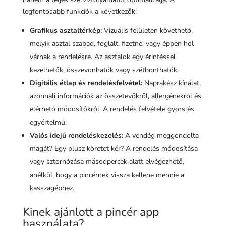
legfontosabb funkciók a következők:
Grafikus asztaltérkép:
Vizuális felületen követhető,
melyik asztal szabad, foglalt, fizetne, vagy éppen hol
várnak a rendelésre. Az asztalok egy érintéssel
kezelhetők, összevonhatók vagy szétbonthatók.
Digitális étlap és rendelésfelvétel:
Naprakész kínálat,
azonnali információk az összetevőkről, allergénekről és
elérhető módosítókról. A rendelés felvétele gyors és
egyértelmű.
Valós idejű rendeléskezelés:
A vendég meggondolta
magát? Egy plusz köretet kér? A rendelés módosítása
vagy sztornózása másodpercek alatt elvégezhető,
anélkül, hogy a pincérnek vissza kellene mennie a
kasszagéphez.
Kinek ajánlott a pincér app
használata?