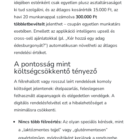
idejében esténként csak egyetlen plusz asztaltársaságot
ki tud szolgálni, és az átlagos kosárérték 15.000 Ft, az
havi 20 munkanappal számolva
300.000 Ft
többletbevételt
jelenthet – csupán egyetlen munkatárs
esetében. Emellett az applikáció intelligens upsell és
cross-sell ajánlatokkal (pl. „Kér hozzá egy adag
édesburgonyát?”) automatikusan növelheti az átlagos
rendelési értéket.
A pontosság mint
költségcsökkentő tényező
A félrehallott vagy rosszul leírt rendelések komoly
költséget jelentenek: ételpazarlás, feleslegesen
felhasznált alapanyagok és elégedetlen vendégek. A
digitális rendelésfelvétel ezt a hibalehetőséget a
minimálisra csökkenti.
Nincs több félreértés:
Az olyan speciális kérések, mint
a „laktózmentes tejjel” vagy „gluténmentesen”
egyértelműen, módosítóként kerülnek a rendszerbe.