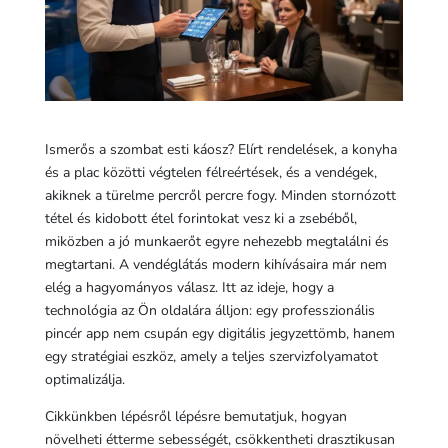
Ismerős a szombat esti káosz? Elírt rendelések, a konyha
és a plac közötti végtelen félreértések, és a vendégek,
akiknek a türelme percről percre fogy. Minden stornózott
tétel és kidobott étel forintokat vesz ki a zsebéből,
miközben a jó munkaerőt egyre nehezebb megtalálni és
megtartani. A vendéglátás modern kihívásaira már nem
elég a hagyományos válasz. Itt az ideje, hogy a
technológia az Ön oldalára álljon: egy professzionális
pincér app nem csupán egy digitális jegyzettömb, hanem
egy stratégiai eszköz, amely a teljes szervizfolyamatot
optimalizálja.
Cikkünkben lépésről lépésre bemutatjuk, hogyan
növelheti étterme sebességét, csökkentheti drasztikusan