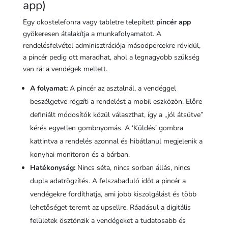
app)
Egy okostelefonra vagy tabletre telepített
pincér app
gyökeresen átalakítja a munkafolyamatot. A
rendelésfelvétel adminisztrációja másodpercekre rövidül,
a pincér pedig ott maradhat, ahol a legnagyobb szükség
van rá: a vendégek mellett.
A folyamat:
A pincér az asztalnál, a vendéggel
beszélgetve rögzíti a rendelést a mobil eszközön. Előre
definiált módosítók közül választhat, így a „jól átsütve”
kérés egyetlen gombnyomás. A ‘Küldés’ gombra
kattintva a rendelés azonnal és hibátlanul megjelenik a
konyhai monitoron és a bárban.
Hatékonyság:
Nincs séta, nincs sorban állás, nincs
dupla adatrögzítés. A felszabaduló időt a pincér a
vendégekre fordíthatja, ami jobb kiszolgálást és több
lehetőséget teremt az upsellre. Ráadásul a digitális
felületek ösztönzik a vendégeket a tudatosabb és