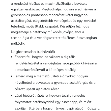
a rendelési hibákat és maximalizálhatja a bevételt
egyetlen eszközzel. Megtudhatja, hogyan eredményez a
gyorsabb és pontosabb rendelésfelvétel nagyobb
asztalforgást, elégedettebb vendégeket és egy kevésbé
leterhelt, motiváltabb csapatot. Készüljön fel, hogy
megismerje a hatékony működés jövőjét, ahol a
technológia és a vendégszeretet tökéletes összhangban
működik.
Legfontosabb tudnivalók
Fedezd fel, hogyan ad választ a digitális
rendelésfelvétel a vendéglátás legégetőbb kihívásaira,
a munkaerőhiánytól a költséges hibákig.
Ismerd meg a mérhető üzleti előnyöket: hogyan
növelheted a bevételed a gyorsabb asztalforgás és a
célzott upsell ajánlatok révén.
Lásd lépésről lépésre, hogyan teszi a rendelési
folyamatot hatékonyabbá egy pincér app, és miért
szorítja háttérbe a hagyományos, papír alapú módszert.