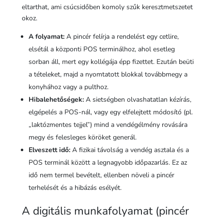
eltarthat, ami csúcsidőben komoly szűk keresztmetszetet
okoz.
A folyamat:
A pincér felírja a rendelést egy cetlire,
elsétál a központi POS terminálhoz, ahol esetleg
sorban áll, mert egy kollégája épp fizettet. Ezután beüti
a tételeket, majd a nyomtatott blokkal továbbmegy a
konyhához vagy a pulthoz.
Hibalehetőségek:
A sietségben olvashatatlan kézírás,
elgépelés a POS-nál, vagy egy elfelejtett módosító (pl.
„laktózmentes tejjel”) mind a vendégélmény rovására
megy és felesleges köröket generál.
Elveszett idő:
A fizikai távolság a vendég asztala és a
POS terminál között a legnagyobb időpazarlás. Ez az
idő nem termel bevételt, ellenben növeli a pincér
terhelését és a hibázás esélyét.
A digitális munkafolyamat (pincér