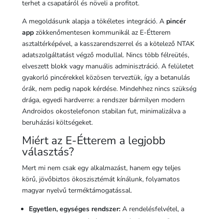
terhet a csapatáról és növeli a profitot.
A megoldásunk alapja a tökéletes integráció. A
pincér
app
zökkenőmentesen kommunikál az E-Étterem
asztaltérképével, a kasszarendszerrel és a kötelező NTAK
adatszolgáltatást végző modullal. Nincs több félreütés,
elveszett blokk vagy manuális adminisztráció. A felületet
gyakorló pincérekkel közösen terveztük, így a betanulás
órák, nem pedig napok kérdése. Mindehhez nincs szükség
drága, egyedi hardverre: a rendszer bármilyen modern
Androidos okostelefonon stabilan fut, minimalizálva a
beruházási költségeket.
Miért az E-Étterem a legjobb
választás?
Mert mi nem csak egy alkalmazást, hanem egy teljes
körű, jövőbiztos ökoszisztémát kínálunk, folyamatos
magyar nyelvű terméktámogatással.
Egyetlen, egységes rendszer:
A rendelésfelvétel, a