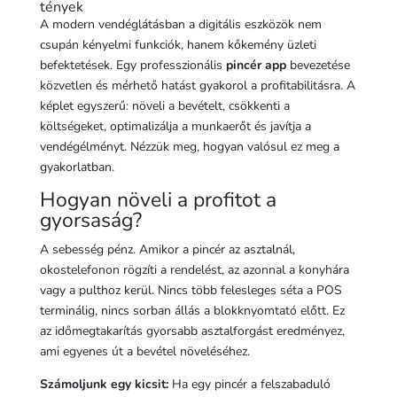
tények
A modern vendéglátásban a digitális eszközök nem
csupán kényelmi funkciók, hanem kőkemény üzleti
befektetések. Egy professzionális
pincér app
bevezetése
közvetlen és mérhető hatást gyakorol a profitabilitásra. A
képlet egyszerű: növeli a bevételt, csökkenti a
költségeket, optimalizálja a munkaerőt és javítja a
vendégélményt. Nézzük meg, hogyan valósul ez meg a
gyakorlatban.
Hogyan növeli a profitot a
gyorsaság?
A sebesség pénz. Amikor a pincér az asztalnál,
okostelefonon rögzíti a rendelést, az azonnal a konyhára
vagy a pulthoz kerül. Nincs több felesleges séta a POS
terminálig, nincs sorban állás a blokknyomtató előtt. Ez
az időmegtakarítás gyorsabb asztalforgást eredményez,
ami egyenes út a bevétel növeléséhez.
Számoljunk egy kicsit:
Ha egy pincér a felszabaduló