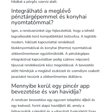
hibákat a pörgős szerviz alatt.
Integrálható a meglévő
pénztárgépemmel és konyhai
nyomtatómmal?
Igen, a rendszerünket úgy fejlesztettük, hogy a lehető
legszélesebb körű kompatibilitást biztosítsa. A legtöbb
modern, hálózati kapcsolattal rendelkező
blokknyomtatóval és konyhai (thermo) nyomtatóval
zökkenőmentesen együttműködik. A pénztárgépes
integrációval kapcsolatban pedig számos népszerű
típussal rendelkezünk kész megoldással. A bevezetés
előtt felmérjük a meglévő eszközeit és személyre szabott
javaslatot teszünk a zökkenőmentes átállásra.
Mennyibe kerül egy pincér app
bevezetése és van havidíja?
A rendszer bevezetése egy egyszeri telepítési díjból és
egy kedvező, forint alapú havidíjból áll, amely a
felhasználók számától és a választott funkcióktól függ.