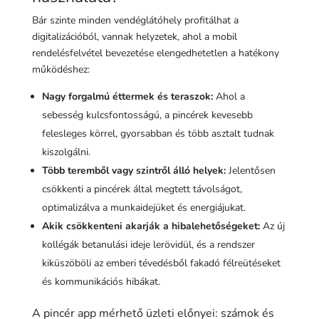
Bár szinte minden vendéglátóhely profitálhat a
digitalizációból, vannak helyzetek, ahol a mobil
rendelésfelvétel bevezetése elengedhetetlen a hatékony
működéshez:
Nagy forgalmú éttermek és teraszok:
Ahol a
sebesség kulcsfontosságú, a pincérek kevesebb
felesleges körrel, gyorsabban és több asztalt tudnak
kiszolgálni.
Több teremből vagy szintről álló helyek:
Jelentősen
csökkenti a pincérek által megtett távolságot,
optimalizálva a munkaidejüket és energiájukat.
Akik csökkenteni akarják a hibalehetőségeket:
Az új
kollégák betanulási ideje lerövidül, és a rendszer
kiküszöböli az emberi tévedésből fakadó félreütéseket
és kommunikációs hibákat.
A pincér app mérhető üzleti előnyei: számok és