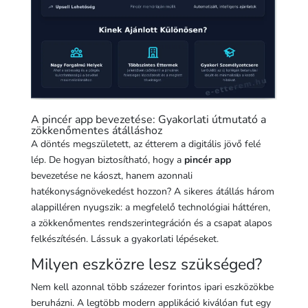
A pincér app bevezetése: Gyakorlati útmutató a
zökkenőmentes átálláshoz
A döntés megszületett, az étterem a digitális jövő felé
lép. De hogyan biztosítható, hogy a
pincér app
bevezetése ne káoszt, hanem azonnali
hatékonyságnövekedést hozzon? A sikeres átállás három
alappilléren nyugszik: a megfelelő technológiai háttéren,
a zökkenőmentes rendszerintegráción és a csapat alapos
felkészítésén. Lássuk a gyakorlati lépéseket.
Milyen eszközre lesz szükséged?
Nem kell azonnal több százezer forintos ipari eszközökbe
beruházni. A legtöbb modern applikáció kiválóan fut egy