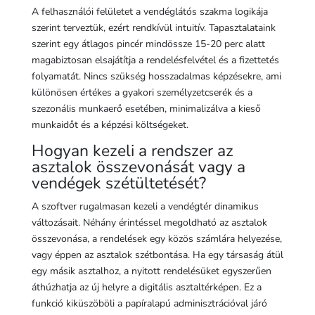
A felhasználói felületet a vendéglátós szakma logikája
szerint terveztük, ezért rendkívül intuitív. Tapasztalataink
szerint egy átlagos pincér mindössze 15-20 perc alatt
magabiztosan elsajátítja a rendelésfelvétel és a fizettetés
folyamatát. Nincs szükség hosszadalmas képzésekre, ami
különösen értékes a gyakori személyzetcserék és a
szezonális munkaerő esetében, minimalizálva a kieső
munkaidőt és a képzési költségeket.
Hogyan kezeli a rendszer az
asztalok összevonását vagy a
vendégek szétültetését?
A szoftver rugalmasan kezeli a vendégtér dinamikus
változásait. Néhány érintéssel megoldható az asztalok
összevonása, a rendelések egy közös számlára helyezése,
vagy éppen az asztalok szétbontása. Ha egy társaság átül
egy másik asztalhoz, a nyitott rendelésüket egyszerűen
áthúzhatja az új helyre a digitális asztaltérképen. Ez a
funkció kiküszöböli a papíralapú adminisztrációval járó