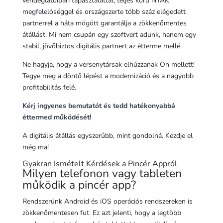
vendéglátóipari tapasztalattal, teljes körű NTAK
megfelelőséggel és országszerte több száz elégedett
partnerrel a háta mögött garantálja a zökkenőmentes
átállást. Mi nem csupán egy szoftvert adunk, hanem egy
stabil, jövőbiztos digitális partnert az étterme mellé.
Ne hagyja, hogy a versenytársak elhúzzanak Ön mellett!
Tegye meg a döntő lépést a modernizáció és a nagyobb
profitabilitás felé.
Kérj ingyenes bemutatót és tedd hatékonyabbá
éttermed működését!
A digitális átállás egyszerűbb, mint gondolná. Kezdje el
még ma!
Gyakran Ismételt Kérdések a Pincér Appról
Milyen telefonon vagy tableten
működik a pincér app?
Rendszerünk Android és iOS operációs rendszereken is
zökkenőmentesen fut. Ez azt jelenti, hogy a legtöbb