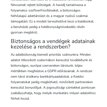
Nincsenek rejtett költségek. A havidíj tartalmazza a
folyamatos szoftverfrissítéseket, a biztonságos
felhőalapú adattárolást és a magyar nyelvű szakmai
támogatást. Ez a modell tervezhetővé teszi a kiadásokat,
a beruházás pedig a hatékonyságnövekedés révén
gyorsan megtérül.
Biztonságos a vendégek adatainak
kezelése a rendszerben?
Az adatbiztonság kiemelt prioritás számunkra. Minden
adatot titkosított csatornákon keresztül továbbítunk és
biztonságos, európai szervereken tárolunk, teljes
mértékben megfelelve a GDPR előírásainak. A rendszer
nem tárol érzékeny bankkártyaadatokat, a fizetési
folyamatokat pedig megbízható, minősített partnereken
keresztül bonyolítjuk. A jogosultsági szintekkel pontosan
szabályozhatja, hogy melyik munkatárs milyen adatokhoz
férhet hozzá.