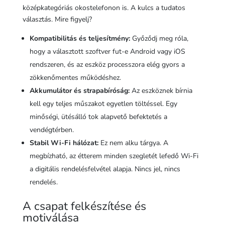
középkategóriás okostelefonon is. A kulcs a tudatos
választás. Mire figyelj?
Kompatibilitás és teljesítmény:
Győződj meg róla,
hogy a választott szoftver fut-e Android vagy iOS
rendszeren, és az eszköz processzora elég gyors a
zökkenőmentes működéshez.
Akkumulátor és strapabíróság:
Az eszköznek bírnia
kell egy teljes műszakot egyetlen töltéssel. Egy
minőségi, ütésálló tok alapvető befektetés a
vendégtérben.
Stabil Wi-Fi hálózat:
Ez nem alku tárgya. A
megbízható, az étterem minden szegletét lefedő Wi-Fi
a digitális rendelésfelvétel alapja. Nincs jel, nincs
rendelés.
A csapat felkészítése és
motiválása