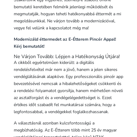
bemutató keretében felmérik jelenlegi működését és
megmutatják, hogyan teheti hatékonyabbá éttermét a mi
megoldásunkkal. Ne várjon tovább a modernizációval,
vegye fel velünk a kapcsolatot még ma!
Modernizáld éttermedet az E-Étterem Pincér Appal!
Kérj bemutatót!
Ne Várjon Tovább: Lépjen a Hatékonyság Útjára!
A cikkből egyértelműen kiderült: a digitális
rendelésfelvétel már nem a jövő, hanem a jelen sikeres
vendéglátásának alapköve. Egy professzionális pincér app
bevezetésével nemcsak a hibalehetőségeket csökkenti és
a rendelési folyamatot gyorsítja, hanem mérhetően növeli
az asztalforgást és a vendégelégedettséget is. Ezzel
értékes időt szabadít fel munkatársai számára, hogy a
legfontosabbal, a vendégekkel foglalkozhassanak.
A választásnál azonban kulcsfontosságú a
megbízhatóság. Az E-Étterem több mint 25 év magyar