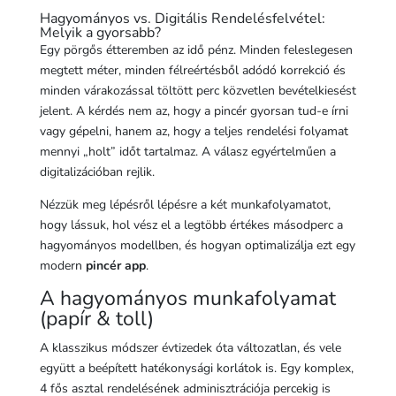
Hagyományos vs. Digitális Rendelésfelvétel:
Melyik a gyorsabb?
Egy pörgős étteremben az idő pénz. Minden feleslegesen
megtett méter, minden félreértésből adódó korrekció és
minden várakozással töltött perc közvetlen bevételkiesést
jelent. A kérdés nem az, hogy a pincér gyorsan tud-e írni
vagy gépelni, hanem az, hogy a teljes rendelési folyamat
mennyi „holt” időt tartalmaz. A válasz egyértelműen a
digitalizációban rejlik.
Nézzük meg lépésről lépésre a két munkafolyamatot,
hogy lássuk, hol vész el a legtöbb értékes másodperc a
hagyományos modellben, és hogyan optimalizálja ezt egy
modern
pincér app
.
A hagyományos munkafolyamat
(papír & toll)
A klasszikus módszer évtizedek óta változatlan, és vele
együtt a beépített hatékonysági korlátok is. Egy komplex,
4 fős asztal rendelésének adminisztrációja percekig is