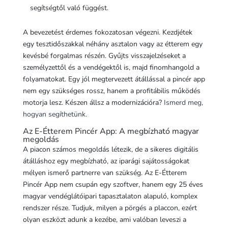
segítségtől való függést.
A bevezetést érdemes fokozatosan végezni. Kezdjétek
egy tesztidőszakkal néhány asztalon vagy az étterem egy
kevésbé forgalmas részén. Gyűjts visszajelzéseket a
személyzettől és a vendégektől is, majd finomhangold a
folyamatokat. Egy jól megtervezett átállással a pincér app
nem egy szükséges rossz, hanem a profitábilis működés
motorja lesz. Készen állsz a modernizációra?
Ismerd meg,
hogyan segíthetünk.
Az E-Étterem Pincér App: A megbízható magyar
megoldás
A piacon számos megoldás létezik, de a sikeres digitális
átálláshoz egy megbízható, az iparági sajátosságokat
mélyen ismerő partnerre van szükség. Az E-Étterem
Pincér App nem csupán egy szoftver, hanem egy 25 éves
magyar vendéglátóipari tapasztalaton alapuló, komplex
rendszer része. Tudjuk, milyen a pörgés a placcon, ezért
olyan eszközt adunk a kezébe, ami valóban leveszi a