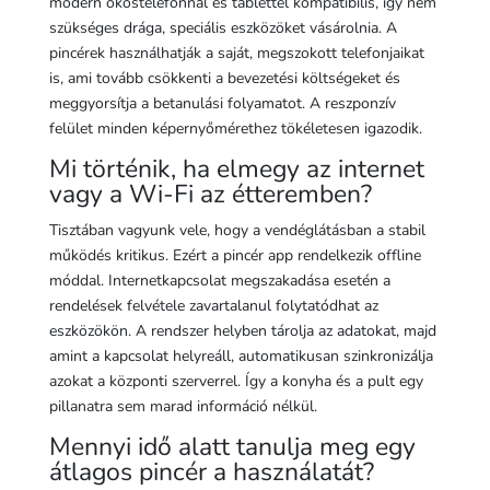
modern okostelefonnal és tablettel kompatibilis, így nem
szükséges drága, speciális eszközöket vásárolnia. A
pincérek használhatják a saját, megszokott telefonjaikat
is, ami tovább csökkenti a bevezetési költségeket és
meggyorsítja a betanulási folyamatot. A reszponzív
felület minden képernyőmérethez tökéletesen igazodik.
Mi történik, ha elmegy az internet
vagy a Wi-Fi az étteremben?
Tisztában vagyunk vele, hogy a vendéglátásban a stabil
működés kritikus. Ezért a pincér app rendelkezik offline
móddal. Internetkapcsolat megszakadása esetén a
rendelések felvétele zavartalanul folytatódhat az
eszközökön. A rendszer helyben tárolja az adatokat, majd
amint a kapcsolat helyreáll, automatikusan szinkronizálja
azokat a központi szerverrel. Így a konyha és a pult egy
pillanatra sem marad információ nélkül.
Mennyi idő alatt tanulja meg egy
átlagos pincér a használatát?