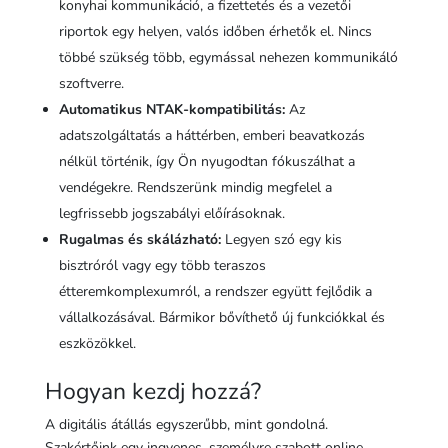
konyhai kommunikáció, a fizettetés és a vezetői
riportok egy helyen, valós időben érhetők el. Nincs
többé szükség több, egymással nehezen kommunikáló
szoftverre.
Automatikus NTAK-kompatibilitás:
Az
adatszolgáltatás a háttérben, emberi beavatkozás
nélkül történik, így Ön nyugodtan fókuszálhat a
vendégekre. Rendszerünk mindig megfelel a
legfrissebb jogszabályi előírásoknak.
Rugalmas és skálázható:
Legyen szó egy kis
bisztróról vagy egy több teraszos
étteremkomplexumról, a rendszer együtt fejlődik a
vállalkozásával. Bármikor bővíthető új funkciókkal és
eszközökkel.
Hogyan kezdj hozzá?
A digitális átállás egyszerűbb, mint gondolná.
Szakértőink egy ingyenes, személyre szabott online