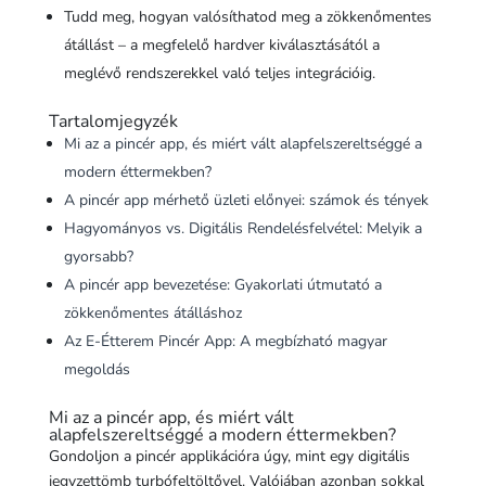
Tudd meg, hogyan valósíthatod meg a zökkenőmentes
átállást – a megfelelő hardver kiválasztásától a
meglévő rendszerekkel való teljes integrációig.
Tartalomjegyzék
Mi az a pincér app, és miért vált alapfelszereltséggé a
modern éttermekben?
A pincér app mérhető üzleti előnyei: számok és tények
Hagyományos vs. Digitális Rendelésfelvétel: Melyik a
gyorsabb?
A pincér app bevezetése: Gyakorlati útmutató a
zökkenőmentes átálláshoz
Az E-Étterem Pincér App: A megbízható magyar
megoldás
Mi az a pincér app, és miért vált
alapfelszereltséggé a modern éttermekben?
Gondoljon a pincér applikációra úgy, mint egy digitális
jegyzettömb turbófeltöltővel. Valójában azonban sokkal