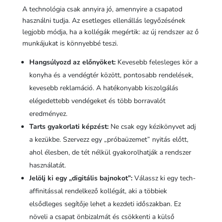
A technológia csak annyira jó, amennyire a csapatod
használni tudja. Az esetleges ellenállás legyőzésének
legjobb módja, ha a kollégák megértik: az új rendszer az ő
munkájukat is könnyebbé teszi.
Hangsúlyozd az előnyöket:
Kevesebb felesleges kör a
konyha és a vendégtér között, pontosabb rendelések,
kevesebb reklamáció. A hatékonyabb kiszolgálás
elégedettebb vendégeket és több borravalót
eredményez.
Tarts gyakorlati képzést:
Ne csak egy kézikönyvet adj
a kezükbe. Szervezz egy „próbaüzemet” nyitás előtt,
ahol élesben, de tét nélkül gyakorolhatják a rendszer
használatát.
Jelölj ki egy „digitális bajnokot”:
Válassz ki egy tech-
affinitással rendelkező kollégát, aki a többiek
elsődleges segítője lehet a kezdeti időszakban. Ez
növeli a csapat önbizalmát és csökkenti a külső