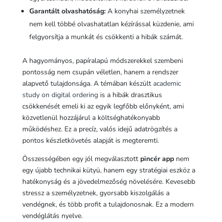
Garantált olvashatóság:
A konyhai személyzetnek
nem kell többé olvashatatlan kézírással küzdenie, ami
felgyorsítja a munkát és csökkenti a hibák számát.
A hagyományos, papíralapú módszerekkel szembeni
pontosság nem csupán véletlen, hanem a rendszer
alapvető tulajdonsága. A témában készült
academic
study on digital ordering
is a hibák drasztikus
csökkenését emeli ki az egyik legfőbb előnyként, ami
közvetlenül hozzájárul a költséghatékonyabb
működéshez. Ez a precíz, valós idejű adatrögzítés a
pontos készletkövetés alapját is megteremti.
Összességében egy jól megválasztott
pincér app
nem
egy újabb technikai kütyü, hanem egy stratégiai eszköz a
hatékonyság és a jövedelmezőség növelésére. Kevesebb
stressz a személyzetnek, gyorsabb kiszolgálás a
vendégnek, és több profit a tulajdonosnak. Ez a modern
vendéglátás nyelve.