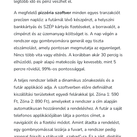
legtöbb idő és pénz veszhet el.
A megfelelő
pizzéria szoftver
minden egyes tranzakciót
precízen naplóz: a futárnál lévő készpénzt, a helyszíni
bankkártyás és SZÉP kártyás fizetéseket, a borravalót, a
címpénzt és az üzemanyag-költséget is. A nap végén a
rendszer egy gombnyomásra generál egy tiszta
elszámolást, amely pontosan megmutatja az egyenleget.
Nincs több vita vagy eltérés. A korábban akár 30 percig is
elhúzódó, papír alapú matekozás így kevesebb, mint 5
percre rövidül, 99%-os pontossággal.
A teljes rendszer lelkét a dinamikus zónakezelés és a
futár applikáció adja. A szoftverben előre definiálhat
kiszállítási területeket egyedi felárakkal (pl. Zóna 1: 590
Ft, Zóna 2: 890 Ft), amelyeket a rendszer a cím alapján
automatikusan hozzárendel a rendeléshez. A futár a saját
telefonos applikációjában látja a pontos címet, a
navigációt és a fizetési módot. Amint átadta a rendelést,
egy gombnyomással lezárja a fuvart, a rendszer pedig
azonnal frissíti a státuszát „szabad”-ra. Ez a zárt, digitális