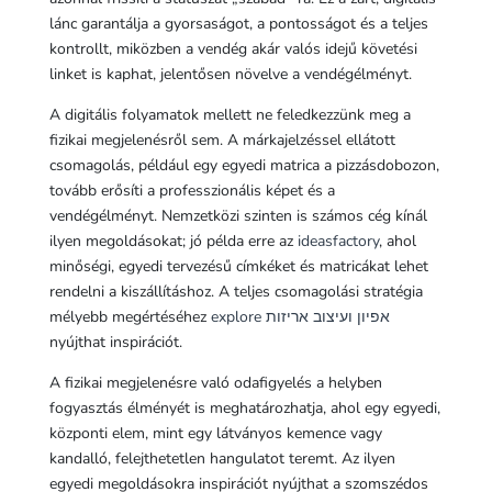
lánc garantálja a gyorsaságot, a pontosságot és a teljes
kontrollt, miközben a vendég akár valós idejű követési
linket is kaphat, jelentősen növelve a vendégélményt.
A digitális folyamatok mellett ne feledkezzünk meg a
fizikai megjelenésről sem. A márkajelzéssel ellátott
csomagolás, például egy egyedi matrica a pizzásdobozon,
tovább erősíti a professzionális képet és a
vendégélményt. Nemzetközi szinten is számos cég kínál
ilyen megoldásokat; jó példa erre az
ideasfactory
, ahol
minőségi, egyedi tervezésű címkéket és matricákat lehet
rendelni a kiszállításhoz. A teljes csomagolási stratégia
mélyebb megértéséhez
explore אפיון ועיצוב אריזות
nyújthat inspirációt.
A fizikai megjelenésre való odafigyelés a helyben
fogyasztás élményét is meghatározhatja, ahol egy egyedi,
központi elem, mint egy látványos kemence vagy
kandalló, felejthetetlen hangulatot teremt. Az ilyen
egyedi megoldásokra inspirációt nyújthat a szomszédos