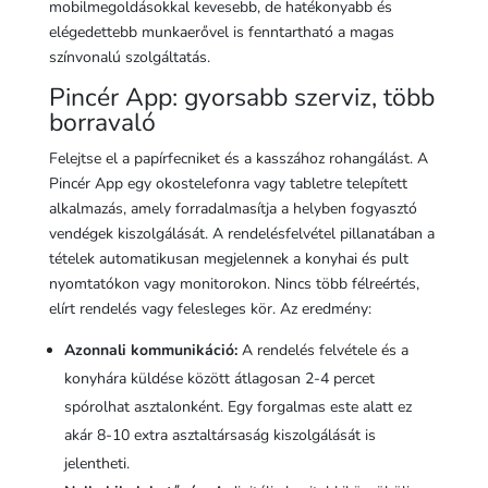
mobilmegoldásokkal kevesebb, de hatékonyabb és
elégedettebb munkaerővel is fenntartható a magas
színvonalú szolgáltatás.
Pincér App: gyorsabb szerviz, több
borravaló
Felejtse el a papírfecniket és a kasszához rohangálást. A
Pincér App egy okostelefonra vagy tabletre telepített
alkalmazás, amely forradalmasítja a helyben fogyasztó
vendégek kiszolgálását. A rendelésfelvétel pillanatában a
tételek automatikusan megjelennek a konyhai és pult
nyomtatókon vagy monitorokon. Nincs több félreértés,
elírt rendelés vagy felesleges kör. Az eredmény:
Azonnali kommunikáció:
A rendelés felvétele és a
konyhára küldése között átlagosan 2-4 percet
spórolhat asztalonként. Egy forgalmas este alatt ez
akár 8-10 extra asztaltársaság kiszolgálását is
jelentheti.