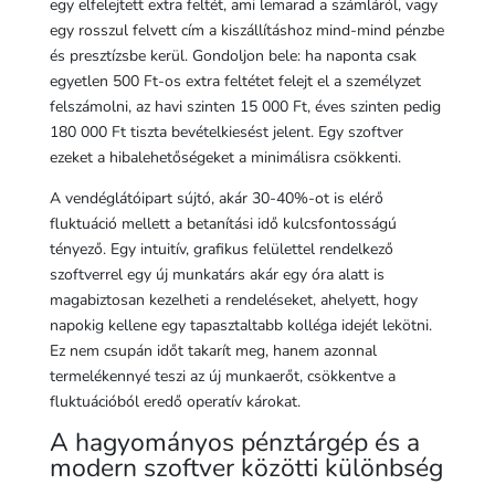
egy elfelejtett extra feltét, ami lemarad a számláról, vagy
egy rosszul felvett cím a kiszállításhoz mind-mind pénzbe
és presztízsbe kerül. Gondoljon bele: ha naponta csak
egyetlen 500 Ft-os extra feltétet felejt el a személyzet
felszámolni, az havi szinten 15 000 Ft, éves szinten pedig
180 000 Ft tiszta bevételkiesést jelent. Egy szoftver
ezeket a hibalehetőségeket a minimálisra csökkenti.
A vendéglátóipart sújtó, akár 30-40%-ot is elérő
fluktuáció mellett a betanítási idő kulcsfontosságú
tényező. Egy intuitív, grafikus felülettel rendelkező
szoftverrel egy új munkatárs akár egy óra alatt is
magabiztosan kezelheti a rendeléseket, ahelyett, hogy
napokig kellene egy tapasztaltabb kolléga idejét lekötni.
Ez nem csupán időt takarít meg, hanem azonnal
termelékennyé teszi az új munkaerőt, csökkentve a
fluktuációból eredő operatív károkat.
A hagyományos pénztárgép és a
modern szoftver közötti különbség