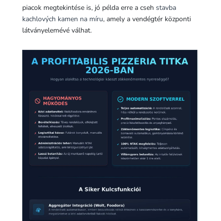
piacok megtekintése is, jó példa erre a cseh
stavba
kachlových kamen na míru
, amely a vendégtér központi
látványelemévé válhat.