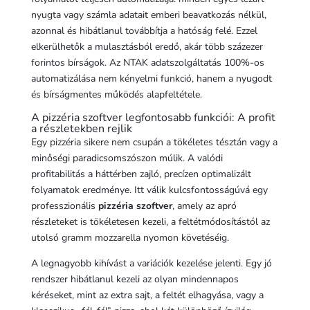
nyugta vagy számla adatait emberi beavatkozás nélkül,
azonnal és hibátlanul továbbítja a hatóság felé. Ezzel
elkerülhetők a mulasztásból eredő, akár több százezer
forintos bírságok. Az NTAK adatszolgáltatás 100%-os
automatizálása nem kényelmi funkció, hanem a nyugodt
és bírságmentes működés alapfeltétele.
A pizzéria szoftver legfontosabb funkciói: A profit
a részletekben rejlik
Egy pizzéria sikere nem csupán a tökéletes tésztán vagy a
minőségi paradicsomszószon múlik. A valódi
profitabilitás a háttérben zajló, precízen optimalizált
folyamatok eredménye. Itt válik kulcsfontosságúvá egy
professzionális
pizzéria szoftver
, amely az apró
részleteket is tökéletesen kezeli, a feltétmódosítástól az
utolsó gramm mozzarella nyomon követéséig.
A legnagyobb kihívást a variációk kezelése jelenti. Egy jó
rendszer hibátlanul kezeli az olyan mindennapos
kéréseket, mint az extra sajt, a feltét elhagyása, vagy a