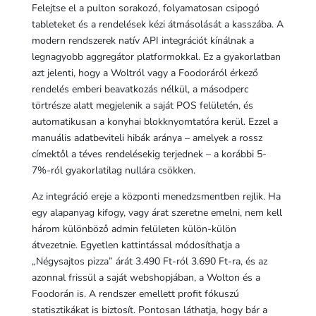
Felejtse el a pulton sorakozó, folyamatosan csipogó
tableteket és a rendelések kézi átmásolását a kasszába. A
modern rendszerek natív API integrációt kínálnak a
legnagyobb aggregátor platformokkal. Ez a gyakorlatban
azt jelenti, hogy a Woltról vagy a Foodoráról érkező
rendelés emberi beavatkozás nélkül, a másodperc
törtrésze alatt megjelenik a saját POS felületén, és
automatikusan a konyhai blokknyomtatóra kerül. Ezzel a
manuális adatbeviteli hibák aránya – amelyek a rossz
címektől a téves rendelésekig terjednek – a korábbi 5-
7%-ról gyakorlatilag nullára csökken.
Az integráció ereje a központi menedzsmentben rejlik. Ha
egy alapanyag kifogy, vagy árat szeretne emelni, nem kell
három különböző admin felületen külön-külön
átvezetnie. Egyetlen kattintással módosíthatja a
„Négysajtos pizza” árát 3.490 Ft-ról 3.690 Ft-ra, és az
azonnal frissül a saját webshopjában, a Wolton és a
Foodorán is. A rendszer emellett profit fókuszú
statisztikákat is biztosít. Pontosan láthatja, hogy bár a