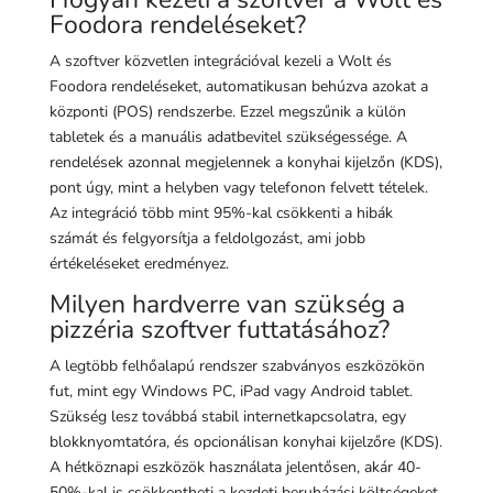
Foodora rendeléseket?
A szoftver közvetlen integrációval kezeli a Wolt és
Foodora rendeléseket, automatikusan behúzva azokat a
központi (POS) rendszerbe. Ezzel megszűnik a külön
tabletek és a manuális adatbevitel szükségessége. A
rendelések azonnal megjelennek a konyhai kijelzőn (KDS),
pont úgy, mint a helyben vagy telefonon felvett tételek.
Az integráció több mint 95%-kal csökkenti a hibák
számát és felgyorsítja a feldolgozást, ami jobb
értékeléseket eredményez.
Milyen hardverre van szükség a
pizzéria szoftver futtatásához?
A legtöbb felhőalapú rendszer szabványos eszközökön
fut, mint egy Windows PC, iPad vagy Android tablet.
Szükség lesz továbbá stabil internetkapcsolatra, egy
blokknyomtatóra, és opcionálisan konyhai kijelzőre (KDS).
A hétköznapi eszközök használata jelentősen, akár 40-
50%-kal is csökkentheti a kezdeti beruházási költségeket