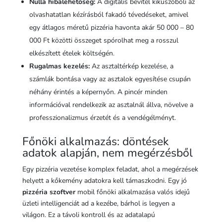
Nulla hibalehetőség:
A digitális bevitel kiküszöböli az
olvashatatlan kézírásból fakadó tévedéseket, amivel
egy átlagos méretű pizzéria havonta akár 50 000 – 80
000 Ft közötti összeget spórolhat meg a rosszul
elkészített ételek költségén.
Rugalmas kezelés:
Az asztaltérkép kezelése, a
számlák bontása vagy az asztalok egyesítése csupán
néhány érintés a képernyőn. A pincér minden
információval rendelkezik az asztalnál állva, növelve a
professzionalizmus érzetét és a vendégélményt.
Főnöki alkalmazás: döntések
adatok alapján, nem megérzésből
Egy pizzéria vezetése komplex feladat, ahol a megérzések
helyett a kőkemény adatokra kell támaszkodni. Egy jó
pizzéria szoftver
mobil főnöki alkalmazása valós idejű
üzleti intelligenciát ad a kezébe, bárhol is legyen a
világon. Ez a távoli kontroll és az adatalapú