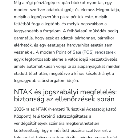
Míg a régi pénztárgép csupán blokkot nyomtat, egy
modern szoftver adatokat gyűjt és elemez. Megmutatja,
melyik a legnépszerűbb pizza péntek este, melyik
feltétből fogy a legtöbb, és melyik napszakban a
leggyengébb a forgalom. A felhőalapú működés pedig
garantálja, hogy ezek az adatok bárhonnan, bármikor
elérhetők, és egy esetleges hardverhiba esetén sem
vesznek el. A modern
Point of Sale (POS) rendszerek
egyik legfontosabb eleme a valós idejű készletkövetés,
amely automatikusan vonja le az alapanyagokat minden
eladott tétel után, megelőzve a kínos készlethiányt a
legnagyobb csúcsforgalom idején.
NTAK és jogszabályi megfelelés:
biztonság az ellenőrzések során
2026-ra az NTAK (Nemzeti Turisztikai Adatszolgáltató
Központ) felé történő adatszolgáltatás a
vendéglátóhelyek számára megkerülhetetlen
kötelezettség. Egy minősített pizzéria szoftver ezt a
folyamatot teljesen automatizálja: minden egyes lezárt