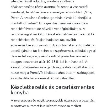
jelentős részét adja. Egy modern szoftver a
hívásazonosítás révén azonnal felismeri a visszatérő
vendéget, lehetővé téve a személyes köszöntést: „Szia,
Péter! A szokásos Sonkás-gombás pizzát küldhetjük a
mentett címedre?”. Ez a gesztus nemcsak gyorsítja a
rendelésfelvételt, de növeli a vendéglojalitást is. A
rendszer egyetlen kattintással elérhetővé teszi a korábbi
rendeléseket, és felajánlhatja azokat, tovább
egyszerűsítve a folyamatot. A szoftver akár automatikus
upsell ajánlatokat is tehet a diszpécsernek, például egy új
desszertet vagy egy akciós üdítőt javasolva, amivel az
átlagos kosárérték akár 10-15%-kal is növelhető. A
kínálat bővítéséhez és a gazdaságos italszolgáltatáshoz
nézze meg a PrímaVíz kínálatát
, ahol éttermi szódagépek
és víztisztító berendezések közül választhat.
Készletkezelés és pazarlásmentes
konyha
A nyereségesség egyik legnagyobb ellensége a pazarlás.
A szoftver automatikus készletlevonása mellett