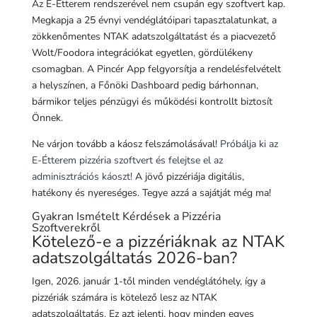
Az E-Étterem rendszerével nem csupán egy szoftvert kap.
Megkapja a 25 évnyi vendéglátóipari tapasztalatunkat, a
zökkenőmentes NTAK adatszolgáltatást és a piacvezető
Wolt/Foodora integrációkat egyetlen, gördülékeny
csomagban. A Pincér App felgyorsítja a rendelésfelvételt
a helyszínen, a Főnöki Dashboard pedig bárhonnan,
bármikor teljes pénzügyi és működési kontrollt biztosít
Önnek.
Ne várjon tovább a káosz felszámolásával!
Próbálja ki az
E-Étterem pizzéria szoftvert és felejtse el az
adminisztrációs káoszt!
A jövő pizzériája digitális,
hatékony és nyereséges. Tegye azzá a sajátját még ma!
Gyakran Ismételt Kérdések a Pizzéria
Szoftverekről
Kötelező-e a pizzériáknak az NTAK
adatszolgáltatás 2026-ban?
Igen, 2026. január 1-től minden vendéglátóhely, így a
pizzériák számára is kötelező lesz az NTAK
adatszolgáltatás. Ez azt jelenti, hogy minden egyes