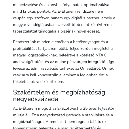
menedzselése és a konyhai folyamatok optimalizálása
mind kritikus pontok. Az E-Étterem rendszere nem
csupán egy szoftver, hanem egy digitális partner, amely a
magyar vendéglátásban szerzett több mint két évtizedes
tapasztalattal támogatja a pizzériák növekedését.
Rendszerünk minden elemében a hatékonyságot és a
profitabilitást tartja szem előtt. Teljes körűen megfelel a
magyar jogszabályoknak, beleértve a kötelező NTAK
adatszolgáltatást és az online pénztárgép integrációt, így
leveszi az adminisztrációs terheket az Ön válláról. Önnek
csak arra kell koncentrálnia, amihez a legjobban ért: a
tökéletes pizza elkészítésére.
Szakértelem és megbízhatóság
negyedszázada
Az E-Étterem mögött az E-Szoftver.hu 25 éves fejlesztői
múltja áll. Ez a negyedszázad garancia a stabilitásra és a
megbízhatóságra. A rendszert nem tegnap találtuk ki;
folyamatosan fejlesztjük a magyar éttermektől és