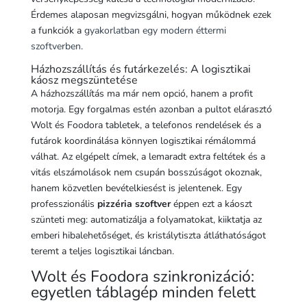
Érdemes alaposan megvizsgálni, hogyan működnek ezek
a funkciók a
gyakorlatban egy modern éttermi
szoftverben
.
Házhozszállítás és futárkezelés: A logisztikai
káosz megszüntetése
A házhozszállítás ma már nem opció, hanem a profit
motorja. Egy forgalmas estén azonban a pultot elárasztó
Wolt és Foodora tabletek, a telefonos rendelések és a
futárok koordinálása könnyen logisztikai rémálommá
válhat. Az elgépelt címek, a lemaradt extra feltétek és a
vitás elszámolások nem csupán bosszúságot okoznak,
hanem közvetlen bevételkiesést is jelentenek. Egy
professzionális
pizzéria szoftver
éppen ezt a káoszt
szünteti meg: automatizálja a folyamatokat, kiiktatja az
emberi hibalehetőséget, és kristálytiszta átláthatóságot
teremt a teljes logisztikai láncban.
Wolt és Foodora szinkronizáció:
egyetlen táblagép minden felett