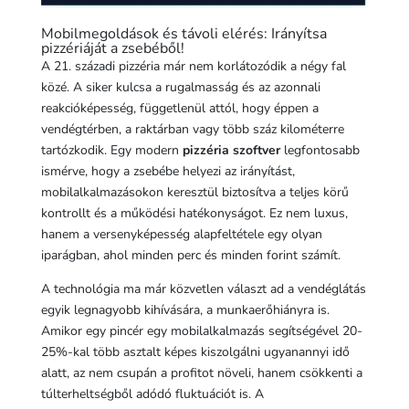
Mobilmegoldások és távoli elérés: Irányítsa
pizzériáját a zsebéből!
A 21. századi pizzéria már nem korlátozódik a négy fal
közé. A siker kulcsa a rugalmasság és az azonnali
reakcióképesség, függetlenül attól, hogy éppen a
vendégtérben, a raktárban vagy több száz kilométerre
tartózkodik. Egy modern
pizzéria szoftver
legfontosabb
ismérve, hogy a zsebébe helyezi az irányítást,
mobilalkalmazásokon keresztül biztosítva a teljes körű
kontrollt és a működési hatékonyságot. Ez nem luxus,
hanem a versenyképesség alapfeltétele egy olyan
iparágban, ahol minden perc és minden forint számít.
A technológia ma már közvetlen választ ad a vendéglátás
egyik legnagyobb kihívására, a munkaerőhiányra is.
Amikor egy pincér egy mobilalkalmazás segítségével 20-
25%-kal több asztalt képes kiszolgálni ugyanannyi idő
alatt, az nem csupán a profitot növeli, hanem csökkenti a
túlterheltségből adódó fluktuációt is. A