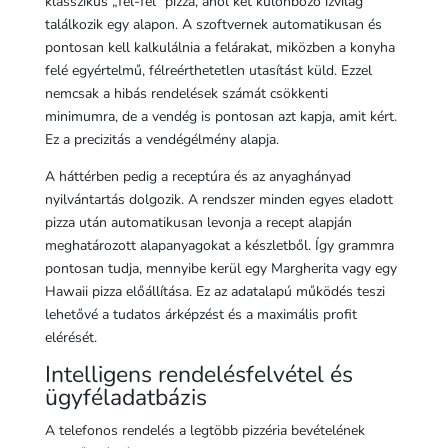
klasszikus „fél-fél” pizza, ahol két különböző ízvilág
találkozik egy alapon. A szoftvernek automatikusan és
pontosan kell kalkulálnia a felárakat, miközben a konyha
felé egyértelmű, félreérthetetlen utasítást küld. Ezzel
nemcsak a hibás rendelések számát csökkenti
minimumra, de a vendég is pontosan azt kapja, amit kért.
Ez a precizitás a vendégélmény alapja.
A háttérben pedig a receptúra és az anyaghányad
nyilvántartás dolgozik. A rendszer minden egyes eladott
pizza után automatikusan levonja a recept alapján
meghatározott alapanyagokat a készletből. Így grammra
pontosan tudja, mennyibe kerül egy Margherita vagy egy
Hawaii pizza előállítása. Ez az adatalapú működés teszi
lehetővé a tudatos árképzést és a maximális profit
elérését.
Intelligens rendelésfelvétel és
ügyféladatbázis
A telefonos rendelés a legtöbb pizzéria bevételének