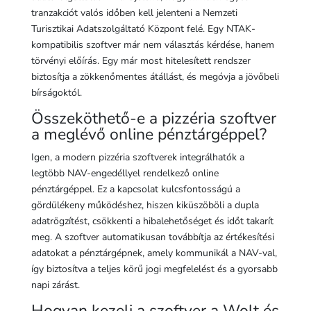
tranzakciót valós időben kell jelenteni a Nemzeti
Turisztikai Adatszolgáltató Központ felé. Egy NTAK-
kompatibilis szoftver már nem választás kérdése, hanem
törvényi előírás. Egy már most hitelesített rendszer
biztosítja a zökkenőmentes átállást, és megóvja a jövőbeli
bírságoktól.
Összeköthető-e a pizzéria szoftver
a meglévő online pénztárgéppel?
Igen, a modern pizzéria szoftverek integrálhatók a
legtöbb NAV-engedéllyel rendelkező online
pénztárgéppel. Ez a kapcsolat kulcsfontosságú a
gördülékeny működéshez, hiszen kiküszöböli a dupla
adatrögzítést, csökkenti a hibalehetőséget és időt takarít
meg. A szoftver automatikusan továbbítja az értékesítési
adatokat a pénztárgépnek, amely kommunikál a NAV-val,
így biztosítva a teljes körű jogi megfelelést és a gyorsabb
napi zárást.
Hogyan kezeli a szoftver a Wolt és