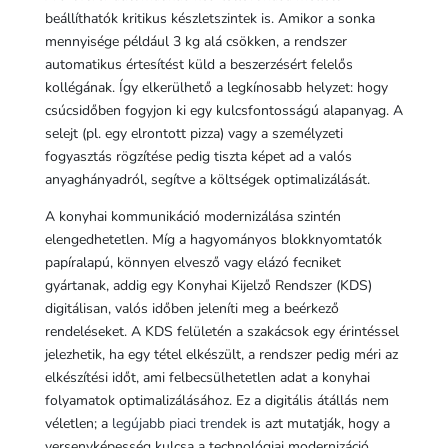
beállíthatók kritikus készletszintek is. Amikor a sonka
mennyisége például 3 kg alá csökken, a rendszer
automatikus értesítést küld a beszerzésért felelős
kollégának. Így elkerülhető a legkínosabb helyzet: hogy
csúcsidőben fogyjon ki egy kulcsfontosságú alapanyag. A
selejt (pl. egy elrontott pizza) vagy a személyzeti
fogyasztás rögzítése pedig tiszta képet ad a valós
anyaghányadról, segítve a költségek optimalizálását.
A konyhai kommunikáció modernizálása szintén
elengedhetetlen. Míg a hagyományos blokknyomtatók
papíralapú, könnyen elvesző vagy elázó fecniket
gyártanak, addig egy Konyhai Kijelző Rendszer (KDS)
digitálisan, valós időben jeleníti meg a beérkező
rendeléseket. A KDS felületén a szakácsok egy érintéssel
jelezhetik, ha egy tétel elkészült, a rendszer pedig méri az
elkészítési időt, ami felbecsülhetetlen adat a konyhai
folyamatok optimalizálásához. Ez a digitális átállás nem
véletlen; a
legújabb piaci trendek
is azt mutatják, hogy a
versenyképesség kulcsa a technológiai modernizáció.