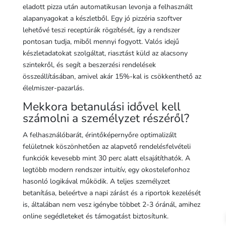
eladott pizza után automatikusan levonja a felhasznált
alapanyagokat a készletből. Egy jó pizzéria szoftver
lehetővé teszi receptúrák rögzítését, így a rendszer
pontosan tudja, miből mennyi fogyott. Valós idejű
készletadatokat szolgáltat, riasztást küld az alacsony
szintekről, és segít a beszerzési rendelések
összeállításában, amivel akár 15%-kal is csökkenthető az
élelmiszer-pazarlás.
Mekkora betanulási idővel kell
számolni a személyzet részéről?
A felhasználóbarát, érintőképernyőre optimalizált
felületnek köszönhetően az alapvető rendelésfelvételi
funkciók kevesebb mint 30 perc alatt elsajátíthatók. A
legtöbb modern rendszer intuitív, egy okostelefonhoz
hasonló logikával működik. A teljes személyzet
betanítása, beleértve a napi zárást és a riportok kezelését
is, általában nem vesz igénybe többet 2-3 óránál, amihez
online segédleteket és támogatást biztosítunk.