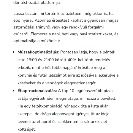
döntéshozatal platformja.
Lássa tisztán, mi történik az üzletben, még akkor is, ha
épp nyaral. Azonnali értesítést kaphat a gyanúsan magas
sztornózási arányról vagy egy rendkívüli forgalmi
csúcsról. Elemezze a napi, heti vagy havi statisztikákat, és
optimalizálja a működést:
Műszakoptimalizálás:
Pontosan látja, hogy a péntek
este 19:00 és 21:00 között 40%-kal több rendelés
érkezik, mint a hét többi napján? Erősítse meg a
konyhai és futár létszámot erre az idősávra, elkerülve a
késéseket és a vendégek elégedetlenségét.
Étlap-racionalizálás:
A top 10 legnépszerűbb pizza
listája egyértelműen megmutatja, mi hozza a bevételt.
Ha egy feltétkombináció hónapok óta a lista alján
szerepel, de drága alapanyagot igényel, itt az ideje
levenni az étlapról és csökkenteni a raktárkészlet
költségét.