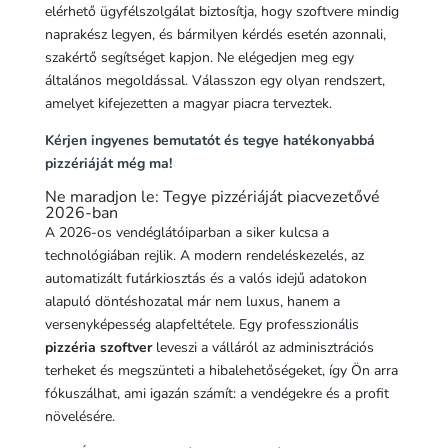
elérhető ügyfélszolgálat biztosítja, hogy szoftvere mindig
naprakész legyen, és bármilyen kérdés esetén azonnali,
szakértő segítséget kapjon. Ne elégedjen meg egy
általános megoldással. Válasszon egy olyan rendszert,
amelyet kifejezetten a magyar piacra terveztek.
Kérjen ingyenes bemutatót és tegye hatékonyabbá
pizzériáját még ma!
Ne maradjon le: Tegye pizzériáját piacvezetővé
2026-ban
A 2026-os vendéglátóiparban a siker kulcsa a
technológiában rejlik. A modern rendeléskezelés, az
automatizált futárkiosztás és a valós idejű adatokon
alapuló döntéshozatal már nem luxus, hanem a
versenyképesség alapfeltétele. Egy professzionális
pizzéria szoftver
leveszi a válláról az adminisztrációs
terheket és megszünteti a hibalehetőségeket, így Ön arra
fókuszálhat, ami igazán számít: a vendégekre és a profit
növelésére.