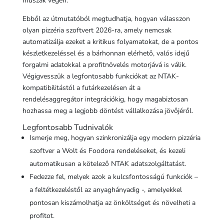
műszak végén.
Ebből az útmutatóból megtudhatja, hogyan válasszon
olyan pizzéria szoftvert 2026-ra, amely nemcsak
automatizálja ezeket a kritikus folyamatokat, de a pontos
készletkezeléssel és a bárhonnan elérhető, valós idejű
forgalmi adatokkal a profitnövelés motorjává is válik.
Végigvesszük a legfontosabb funkciókat az NTAK-
kompatibilitástól a futárkezelésen át a
rendelésaggregátor integrációkig, hogy magabiztosan
hozhassa meg a legjobb döntést vállalkozása jövőjéről.
Legfontosabb Tudnivalók
Ismerje meg, hogyan szinkronizálja egy modern pizzéria
szoftver a Wolt és Foodora rendeléseket, és kezeli
automatikusan a kötelező NTAK adatszolgáltatást.
Fedezze fel, melyek azok a kulcsfontosságú funkciók –
a feltétkezeléstől az anyaghányadig -, amelyekkel
pontosan kiszámolhatja az önköltséget és növelheti a
profitot.