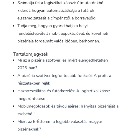
Számolja fel a logisztikai káoszt: útmutatónkból
kiderül, hogyan automatizálhatja a futárok
elszámoltatását a címpénztől a borravalóig.
Tudja meg, hogyan gyorsíthatja a helyi
rendelésfelvételt mobil applikációval, és követheti
pizzériája forgalmát valós időben, bárhonnan.
Tartalomjegyzék
Mi az a pizzéria szoftver, és miért elengedhetetlen
2026-ban?
A pizzéria szoftver legfontosabb funkciói: A profit a
részletekben rejlik
Házhozszállítás és futárkezelés: A logisztikai káosz
megszüntetése
Mobilmegoldások és távoli elérés: Irányítsa pizzériáját a
zsebéből!
Miért az E-Étterem a legjobb választás magyar
pizzériáknak?