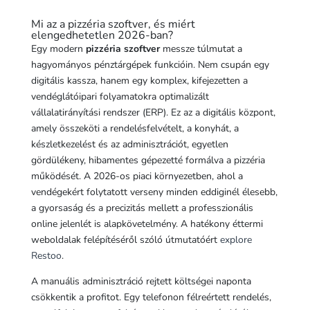
Mi az a pizzéria szoftver, és miért
elengedhetetlen 2026-ban?
Egy modern
pizzéria szoftver
messze túlmutat a
hagyományos pénztárgépek funkcióin. Nem csupán egy
digitális kassza, hanem egy komplex, kifejezetten a
vendéglátóipari folyamatokra optimalizált
vállalatirányítási rendszer (ERP). Ez az a digitális központ,
amely összeköti a rendelésfelvételt, a konyhát, a
készletkezelést és az adminisztrációt, egyetlen
gördülékeny, hibamentes gépezetté formálva a pizzéria
működését. A 2026-os piaci környezetben, ahol a
vendégekért folytatott verseny minden eddiginél élesebb,
a gyorsaság és a precizitás mellett a professzionális
online jelenlét is alapkövetelmény. A hatékony éttermi
weboldalak felépítéséről szóló útmutatóért
explore
Restoo
.
A manuális adminisztráció rejtett költségei naponta
csökkentik a profitot. Egy telefonon félreértett rendelés,