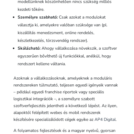
modellünknek köszönhetően nincs szükség milliós
kezdeti tőkére.
Személyre szabható:
Csak azokat a modulokat
választja ki, amelyekre valóban szüksége van (pl.
kiszállítás menedzsment, online rendelés,
készletkezelés, törzsvendég rendszer).
Skálázható:
Ahogy vállalkozása növekszik, a szoftver
egyszerűen bővíthető új funkciókkal, anélkül, hogy
rendszert kellene váltania.
Azoknak a vállalkozásoknak, amelyeknek a moduláris
rendszereken túlmutató, teljesen egyedi igényeik vannak
– például egyedi franchise riportok vagy speciális
logisztikai integrációk –, a személyre szabott
szoftverfejlesztés jelentheti a következő lépést. Az ilyen,
alapoktól felépített webes és mobil rendszerek
készítésére specializálódott cégek egyike az
AP4 Digital
.
A folyamatos fejlesztések és a magyar nyelvű, gyorsan