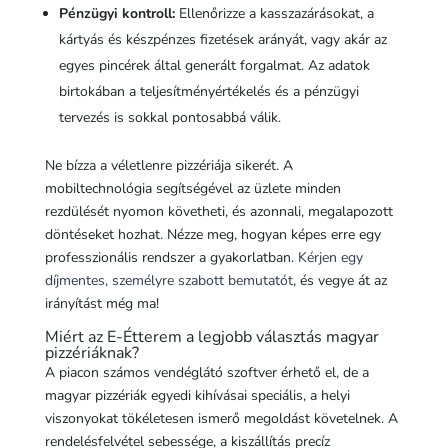
Pénzügyi kontroll:
Ellenőrizze a kasszazárásokat, a
kártyás és készpénzes fizetések arányát, vagy akár az
egyes pincérek által generált forgalmat. Az adatok
birtokában a teljesítményértékelés és a pénzügyi
tervezés is sokkal pontosabbá válik.
Ne bízza a véletlenre pizzériája sikerét. A
mobiltechnológia segítségével az üzlete minden
rezdülését nyomon követheti, és azonnali, megalapozott
döntéseket hozhat. Nézze meg, hogyan képes erre egy
professzionális rendszer a gyakorlatban.
Kérjen egy
díjmentes, személyre szabott bemutatót
, és vegye át az
irányítást még ma!
Miért az E-Étterem a legjobb választás magyar
pizzériáknak?
A piacon számos vendéglátó szoftver érhető el, de a
magyar pizzériák egyedi kihívásai speciális, a helyi
viszonyokat tökéletesen ismerő megoldást követelnek. A
rendelésfelvétel sebessége, a kiszállítás precíz